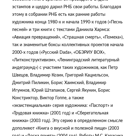
эстампов и щедро дарил РНБ свои работы. Благодаря
этому в собрании РНБ есть как ранние работы
художника конца 1980-х и начала 1990-х годов («Песнь
песней» и три книги с текстами Даниила Хармса:
«Авиация превращений», «Страшная смерть», «Помеха»),
так и знаменитые боксы коллективных проектов начала
2000-х годов («Русский Dada», «ОБЭРИУ ВОХ»,
«Литконструктивизм», «Ленинградский литературный
андеграунд») с участием таких художников, как Петр
Швецов, Владимир Козин, Григорий Кацнельсон,
Дмитрий Пиликин, Борис Хаимский, Владимир
Игумнов, Юрий Штапаков, Сергей Якунин, Борис
Констриктор, Виктор Гоппе, а также
«экзистенциальная» серия художника: «Паспорт» и
«Трудовая книжка» (2001 год) и «Сберегательная
книжка» (2003 год). Эту серию в определенном смысле
дополняют «Книга о вкусной и полезной пище» (2003
год) и «Доска почета» (2004 год). Работы М.С. Карасика