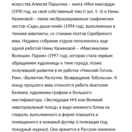
искусства Алексея Парыгина – книга «Моя мансарда»
(1990 год, на свой собственный текст) (ил. 1‒3) и Нины
Казимовой ‒ папка несброшюрованных графических
листов «Сады души моей» (1994 год), выполненных в
технике акватинты, со стихами поэтов Серебряного
века. Недавно собрание отдела пополнилось еще
одной работой Нины Казимовой ‒ «Максимилиан
Волошин. Париж» (1997 год), которая стала первым
обращением художницы к теме города, позже
получившей развитие в ее работах «Николай Гоголь.
Рим», «Валентин Распутин. Возвращение Тобольска». К
концу прошлого века относится работа Анатолия
Белкина, художника-графика и большого
мистификатора, «Экспедиция №6 или Великий
экваториальный поход» в виде книжного блока на
спирали, выполненного в форме планшета и
помещенного в кожаный футляр (стилизация под
походный журнал). Она хранится в Русском книжном