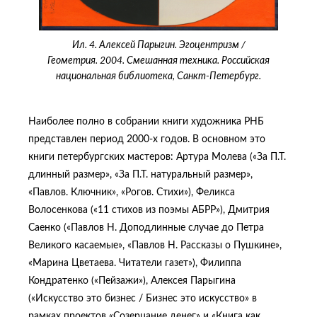
Ил. 4. Алексей Парыгин. Эгоцентризм /
Геометрия. 2004. Смешанная техника. Российская
национальная библиотека, Санкт-Петербург.
Наиболее полно в собрании книги художника РНБ
представлен период 2000-х годов. В основном это
книги петербургских мастеров: Артура Молева («За П.Т.
длинный размер», «За П.Т. натуральный размер»,
«Павлов. Ключник», «Рогов. Стихи»), Феликса
Волосенкова («11 стихов из поэмы АБРР»), Дмитрия
Саенко («Павлов Н. Доподлинные случае до Петра
Великого касаемые», «Павлов Н. Рассказы о Пушкине»,
«Марина Цветаева. Читатели газет»), Филиппа
Кондратенко («Пейзажи»), Алексея Парыгина
(«Искусство это бизнес / Бизнес это искусство» в
рамках проектов «Созерцание денег» и «Книга как