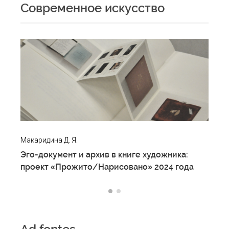
Современное искусство
Макаридина Д. Я.
Кру
Эго-документ и архив в книге художника:
«В
проект «Прожито/Нарисовано» 2024 года
не