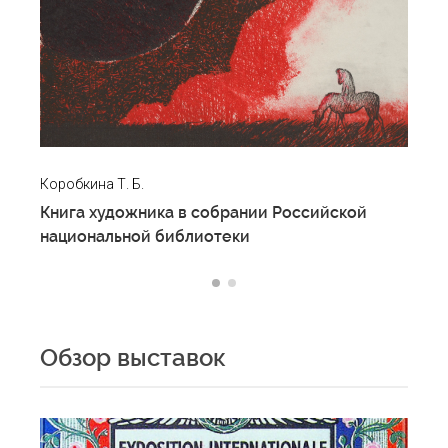
Гр
Коробкина Т. Б.
Кн
Книга художника в собрании Российской
т
национальной библиотеки
Обзор выставок