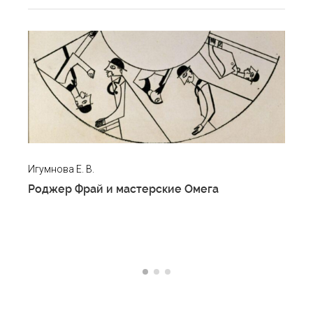
Игумнова Е. В.
Ив
Роджер Фрай и мастерские Омега
«6
ас
Ил
d’