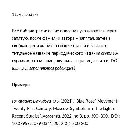
11.
For
citation
.
Все библиографические описания указываются через
запятую, после фамилии автора – запятая, затем в
скобках год издания, название статьи в кавычка,
титульное название периодического издания
светлым
курсивом,
затем номер журнала, страницы статьи, DOI
(
pp
.и
DOI
заполняются редакцией)
Примеры
:
For citation:
Davydova, O.S.
(2021), “Blue Rose” Movement:
Twenty-First Century. Moscow Symbolism in the Light of
Recent Studies”,
Academia
, 2022, no 3, pp. 300–300. DOI:
10.37953/2079-0341-2022-3-1-300-300