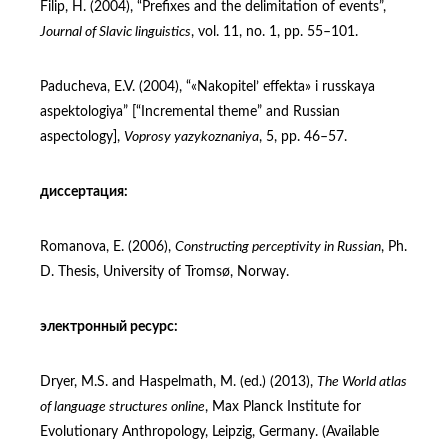
Filip, H. (2004), “Prefixes and the delimitation of events”,
Journal of Slavic linguistics
, vol. 11, no. 1, pp. 55–101.
Paducheva, E.V. (2004), “«Nakopitel’ effekta» i russkaya
aspektologiya” [“Incremental theme” and Russian
aspectology],
Voprosy yazykoznaniya
, 5, pp. 46–57.
диссертация:
Romanova, E. (2006),
Constructing perceptivity in Russian
, Ph.
D. Thesis, University of Tromsø, Norway.
электронный ресурс:
Dryer, M.S. and Haspelmath, M. (ed.) (2013),
The World atlas
of language structures online
, Max Planck Institute for
Evolutionary Anthropology, Leipzig, Germany. (Available