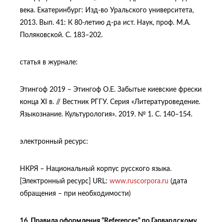
века. Екатеринбург: Изд-во Уральского университета,
2013. Вып. 41: К 80-летию д-ра ист. Наук, проф. М.А.
Поляковской. С. 183–202.
статья в журнале:
Этингоф 2019 – Этингоф О.Е. Забытые киевские фрески
конца XI в. // Вестник РГГУ. Серия «Литературоведение.
Языкознание. Культурология». 2019. № 1. С. 140–154.
электронный ресурс:
НКРЯ – Национальный корпус русского языка.
[Электронный ресурс] URL:
www.ruscorpora.ru
(дата
обращения – при необходимости)
16. Правила оформления “
References
” по Гарвардскому