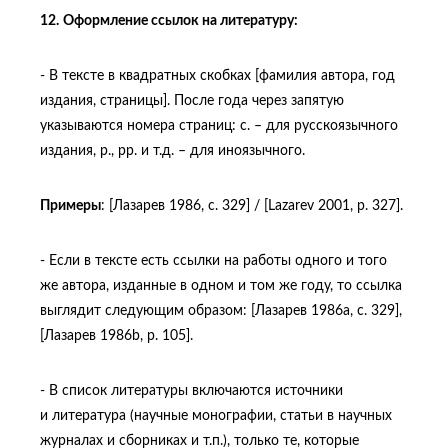
12.
Оформление ссылок
на литературу:
- В тексте в квадратных скобках [фамилия автора, год
издания, страницы]. После года через запятую
указываются номера страниц: с. – для русскоязычного
издания, p., pp. и т.д. – для иноязычного.
Примеры
: [Лазарев 1986, с. 329] / [Lazarev 2001, p. 327].
- Если в тексте есть ссылки на работы одного и того
же автора, изданные в одном и том же году, то ссылка
выглядит следующим образом: [Лазарев 1986a, с. 329],
[Лазарев 1986b, p. 105].
- В список литературы включаются источники
и литература (научные монографии, статьи в научных
журналах и сборниках и т.п.), только те, которые