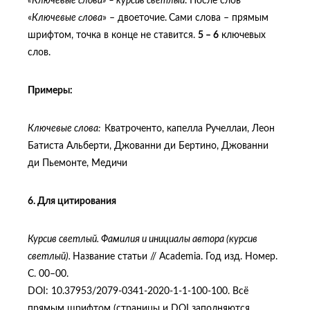
«Ключевые
c
лова» – курсив светлый
. После слов
«
Ключевые
c
лова
» – двоеточие.
Сами слова – прямым
шрифтом, точка в конце не ставится.
5 – 6
ключевых
слов.
Примеры:
Ключевые слова:
Кватроченто, капелла Ручеллаи, Леон
Батиста Альберти, Джованни ди Бертино, Джованни
ди Пьемонте, Медичи
6. Для цитирования
Курсив светлый. Фамилия и инициалы автора (курсив
светлый).
Название статьи // Academia. Год изд. Номер.
С. 00­–00.
DOI: 10.37953/2079‑0341‑2020‑1‑1‑100‑100. Всё
прямым шрифтом (страницы и DOI заполняются