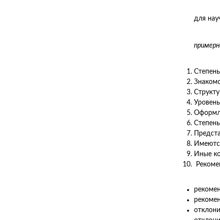
для нау
примерн
Степень
Знакомс
Структу
Уровень
Оформле
Степень
Предста
Имеются
Иные к
Рекомен
рекомен
рекомен
отклони