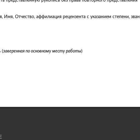
ть представленную рукопись без права повторного представления
, Имя, Отчество, аффилиация рецензента с указанием степени, зван
 (
заверенная по основному месту работы
)
Е