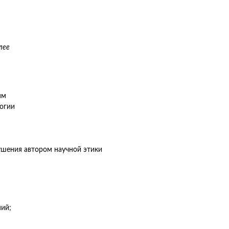
лее
ям
огии
шения автором научной этики
ний;