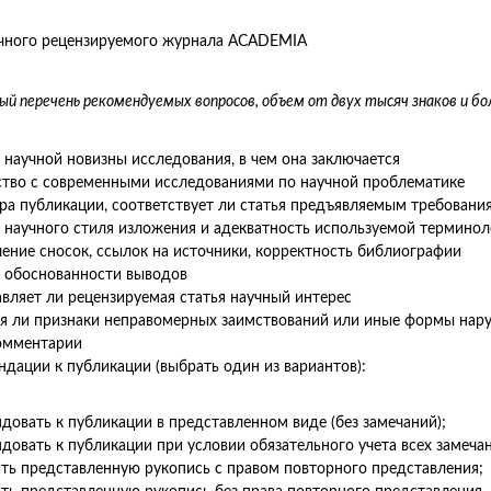
чного рецензируемого журнала ACADEMIA
ый перечень рекомендуемых вопросов, объем от двух тысяч знаков и бо
 научной новизны исследования, в чем она заключается
тво с современными исследованиями по научной проблематике
ра публикации, соответствует ли статья предъявляемым требовани
 научного стиля изложения и адекватность используемой терминол
ние сносок, ссылок на источники, корректность библиографии
 обоснованности выводов
вляет ли рецензируемая статья научный интерес
 ли признаки неправомерных заимствований или иные формы нару
омментарии
дации к публикации (выбрать один из вариантов):
довать к публикации в представленном виде (без замечаний);
довать к публикации при условии обязательного учета всех замеча
ть представленную рукопись с правом повторного представления;