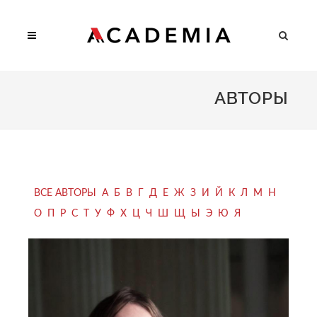
АВТОРЫ
ВСЕ АВТОРЫ
А
Б
В
Г
Д
Е
Ж
З
И
Й
К
Л
М
Н
О
П
Р
С
Т
У
Ф
Х
Ц
Ч
Ш
Щ
Ы
Э
Ю
Я