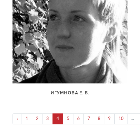
ИГУМНОВА Е. В.
‹
1
2
3
4
5
6
7
8
9
10
...