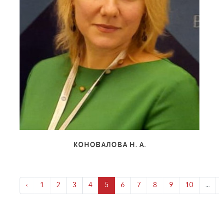
КОНОВАЛОВА Н. А.
‹
1
2
3
4
5
6
7
8
9
10
...