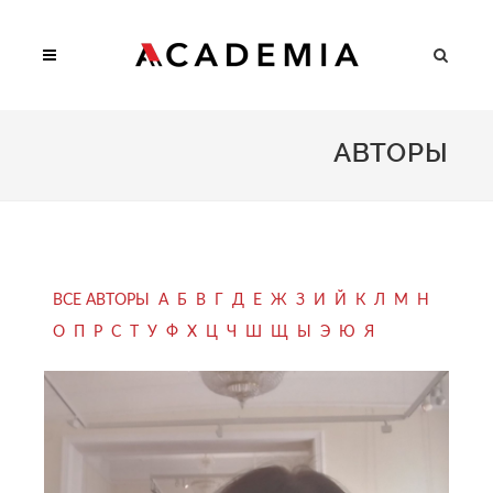
АВТОРЫ
ВСЕ АВТОРЫ
А
Б
В
Г
Д
Е
Ж
З
И
Й
К
Л
М
Н
О
П
Р
С
Т
У
Ф
Х
Ц
Ч
Ш
Щ
Ы
Э
Ю
Я