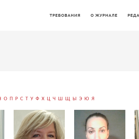
ТРЕБОВАНИЯ
О ЖУРНАЛЕ
РЕД
Н
О
П
Р
С
Т
У
Ф
Х
Ц
Ч
Ш
Щ
Ы
Э
Ю
Я