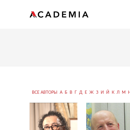
ВСЕ АВТОРЫ
А
Б
В
Г
Д
Е
Ж
З
И
Й
К
Л
М