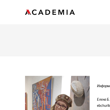
Информа
Елена Б.
ebchuril