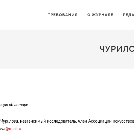
ТРЕБОВАНИЯ
О ЖУРНАЛЕ
РЕД
ЧУРИЛ
ция об авторе
 Чурилова,
независимый исследователь, член Ассоциации искусствове
ova
@mail.ru