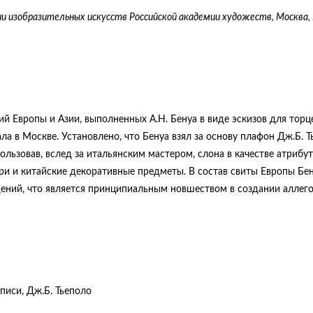
 изобразительных искусств Российской академии художеств, Москва, 
й Европы и Азии, выполненных А.Н. Бенуа в виде эскизов для торц
зала в Москве. Установлено, что Бенуа взял за основу плафон Дж.Б. 
ьзовав, вслед за итальянским мастером, слона в качестве атрибут
ри и китайские декоративные предметы. В состав свиты Европы Бе
дений, что является принципиальным новшеством в создании аллег
списи, Дж.Б. Тьеполо