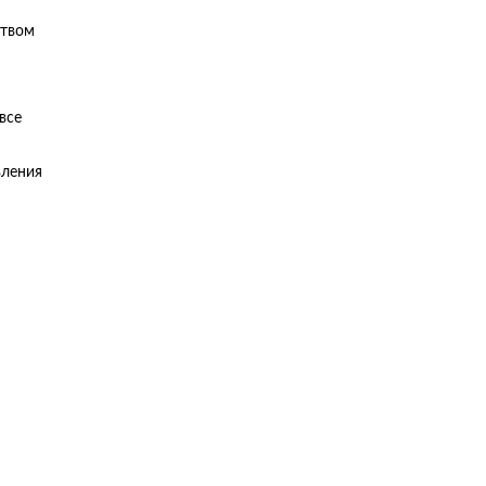
ством
все
вления