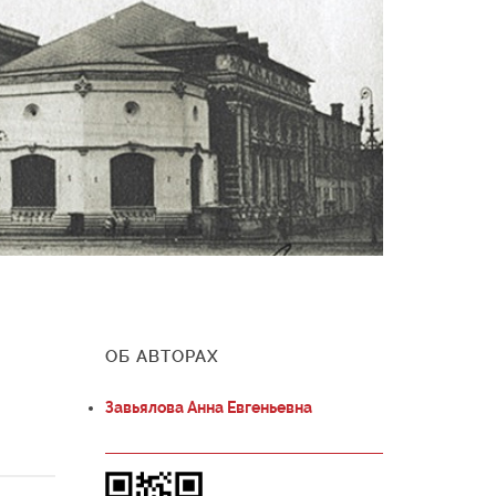
ОБ АВТОРАХ
Завьялова Анна Евгеньевна