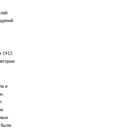
олай
ещений
м 1915
легории
ла и
и,
л
ые
овых
 были