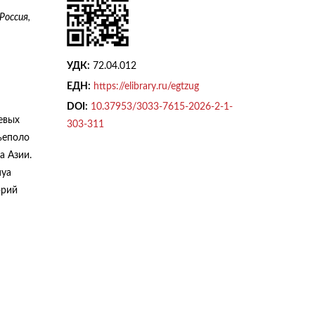
Россия,
УДК:
72.04.012
ЕДН:
https://elibrary.ru/egtzug
DOI:
10.37953/3033-7615-2026-2-1-
евых
303-311
Тьеполо
а Азии.
нуа
орий