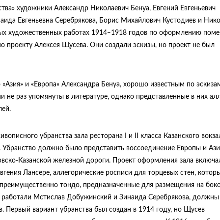
тва» художники Александр Николаевич Бенуа, Евгений Евгеньевич
аида Евгеньевна Серебрякова, Борис Михайлович Кустодиев и Ник
ных художественных работах 1914‒1918 годов по оформлению пом
о проекту Алексея Щусева. Они создали эскизы, но проект не был
«Азия» и «Европа» Александра Бенуа, хорошо известным по эскиза
ни не раз упомянуты в литературе, однако представленные в них ал
лей.
вописного убранства зала ресторана I и II класса Казанского вокза
. Убранство должно было представить воссоединение Европы и Ази
вско-Казанской железной дороги. Проект оформления зала включа
вгения Лансере, аллегорические росписи для торцевых стен, котор
, преимущественно тондо, предназначенные для размещения на бок
и работали Мстислав Добужинский и Зинаида Серебрякова, должны
 Первый вариант убранства был создан в 1914 году, но Щусев