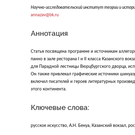
Научно-исследовательский институт теории и истории
annazav@bk.ru
Аннотация
Статья посвящена программе и источникам аллегори
панно в зале ресторана I и II класса Казанского вок
для Парадной лестницы Вюрцбургского дворца, испол
Он также привлекал графические источники шинуаз
включил писателей и героев литературных произве
этого континента.
Ключевые слова:
русское искусство, А.Н. Бенуа, Казанский вокзал, ро