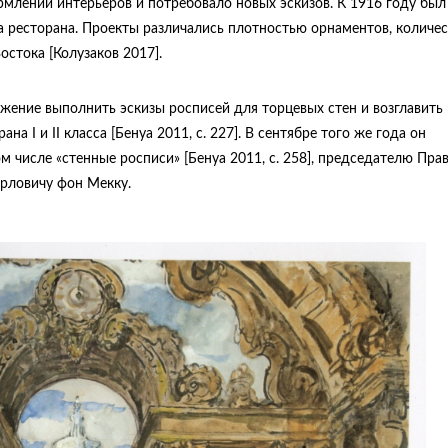
рмлении интерьеров и потребовало новых эскизов. К 1916 году был
а ресторана. Проекты различались плотностью орнаментов, количе
стока [Колузаков 2017].
жение выполнить эскизы росписей для торцевых стен и возглавить 
 I и II класса [Бенуа 2011, с. 227]. В сентябре того же года он
м числе «стенные росписи» [Бенуа 2011, с. 258], председателю Пра
рловичу фон Мекку.