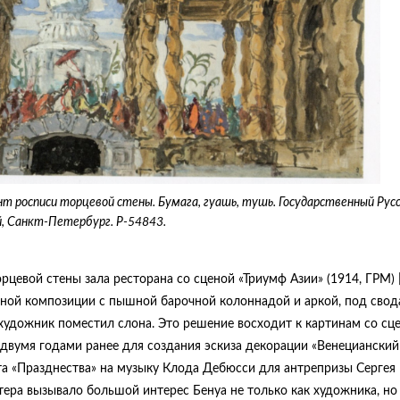
иант росписи торцевой стены. Бумага, гуашь, тушь. Государственный Рус
, Санкт-Петербург. Р-54843.
орцевой стены зала ресторана со сценой «Триумф Азии» (1914, ГРМ) 
тальной композиции с пышной барочной колоннадой и аркой, под сво
художник поместил слона. Это решение восходит к картинам со сц
 двумя годами ранее для создания эскиза декорации «Венецианский
ета «Празднества» на музыку Клода Дебюсси для антрепризы Сергея
тера вызывало большой интерес Бенуа не только как художника, но