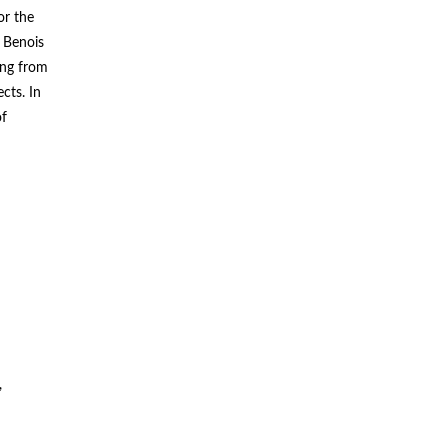
or the
t Benois
ing from
cts. In
of
,