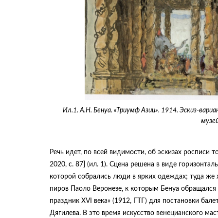
Ил.1. А.Н. Бенуа. «Триумф Азии». 1914. Эскиз-вар
музей
Речь идет, по всей видимости, об эскизах росписи т
2020, с. 87] (ил. 1). Сцена решена в виде горизон
которой собрались люди в ярких одеждах; туда же 
пиров Паоло Веронезе, к которым Бенуа обращался
праздник XVI века» (1912, ГТГ) для постановки бал
Дягилева. В это время искусство венецианского мас