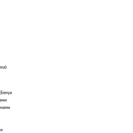
ский
[Бенуа
дами
енами
 и