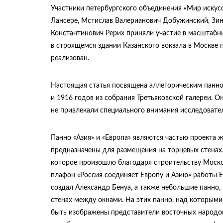
Участники петербургского объединения «Мир искусс
Лансере, Мстислав Валерианович Добужинский, Зин
Константинович Рерих приняли участие в масштаб
в строящемся здании Казанского вокзала в Москве п
реализован.
Настоящая статья посвящена аллегорическим панно 
и 1916 годов из собрания Третьяковской галереи. О
не привлекали специального внимания исследовате
Панно «Азия» и «Европа» являются частью проекта жи
предназначены для размещения на торцевых стенах
которое произошло благодаря строительству Моско
плафон «Россия соединяет Европу и Азию» работы Е
создал Александр Бенуа, а также небольшие панно
стенах между окнами. На этих панно, над которым
быть изображены представители восточных народов.