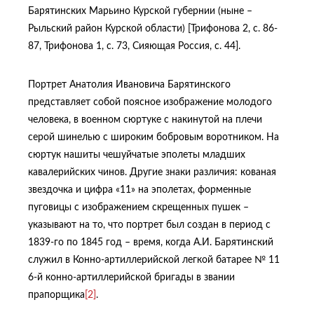
Барятинских Марьино Курской губернии (ныне –
Рыльский район Курской области) [Трифонова 2, с. 86-
87, Трифонова 1, с. 73, Сияющая Россия, с. 44].
Портрет Анатолия Ивановича Барятинского
представляет собой поясное изображение молодого
человека, в военном сюртуке с накинутой на плечи
серой шинелью с широким бобровым воротником. На
сюртук нашиты чешуйчатые эполеты младших
кавалерийских чинов. Другие знаки различия: кованая
звездочка и цифра «11» на эполетах, форменные
пуговицы с изображением скрещенных пушек –
указывают на то, что портрет был создан в период с
1839-го по 1845 год – время, когда А.И. Барятинский
служил в Конно-артиллерийской легкой батарее № 11
6-й конно-артиллерийской бригады в звании
прапорщика
[2]
.