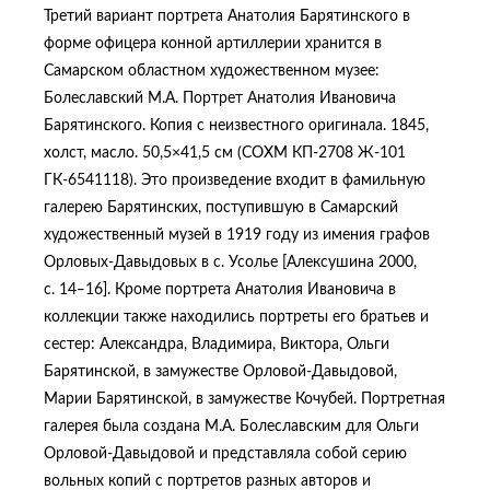
Третий вариант портрета Анатолия Барятинского в
форме офицера конной артиллерии хранится в
Самарском областном художественном музее:
Болеславский М.А. Портрет Анатолия Ивановича
Барятинского. Копия с неизвестного оригинала. 1845,
холст, масло. 50,5×41,5 см (СОХМ КП-2708 Ж-101
ГК-6541118). Это произведение входит в фамильную
галерею Барятинских, поступившую в Самарский
художественный музей в 1919 году из имения графов
Орловых-Давыдовых в с. Усолье [Алексушина 2000,
с. 14‒16]. Кроме портрета Анатолия Ивановича в
коллекции также находились портреты его братьев и
сестер: Александра, Владимира, Виктора, Ольги
Барятинской, в замужестве Орловой-Давыдовой,
Марии Барятинской, в замужестве Кочубей. Портретная
галерея была создана М.А. Болеславским для Ольги
Орловой-Давыдовой и представляла собой серию
вольных копий с портретов разных авторов и