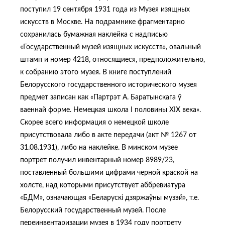
поступил 19 сентября 1931 года из Музея изящных
искусств в Москве. На подрамнике фрагментарно
сохранилась бумажная наклейка с надписью
«Государственный музей изящных искусств», овальный
штамп и номер 4218, относящиеся, предположительно,
к собранию этого музея. В книге поступлений
Белорусского государственного исторического музея
предмет записан как «Партрэт А. Баратынскага ў
ваеннай форме. Немецкая школа I половины ХIХ века».
Скорее всего информация о немецкой школе
присутствовала либо в акте передачи (акт № 1267 от
31.08.1931), либо на наклейке. В минском музее
портрет получил инвентарный номер 8989/23,
поставленный большими цифрами черной краской на
холсте, над которыми присутствует аббревиатура
«БДМ», означающая «Беларускі дзяржаўны музэй», т.е.
Белорусский государственный музей. После
переинвентаризации музея в 1934 году портрету