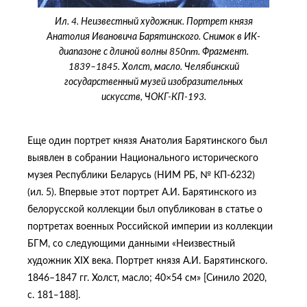
Ил. 4. Неизвестный художник. Портрет князя
Анатолия Ивановича Барятинского. Снимок в ИК-
диапазоне с длиной волны 850nm. Фрагмент.
1839–1845. Холст, масло. Челябинский
государственный музей изобразительных
искусств, ЧОКГ-КП-193.
Еще один портрет князя Анатолия Барятинского был
выявлен в собрании Национального исторического
музея Республики Беларусь (НИМ РБ, № КП-6232)
(ил. 5). Впервые этот портрет А.И. Барятинского из
белорусской коллекции был опубликован в статье о
портретах военных Российской империи из коллекции
БГМ, со следующими данными «Неизвестный
художник XIX века. Портрет князя А.И. Барятинского.
1846–1847 гг. Холст, масло; 40×54 см» [Синило 2020,
с. 181‒188].