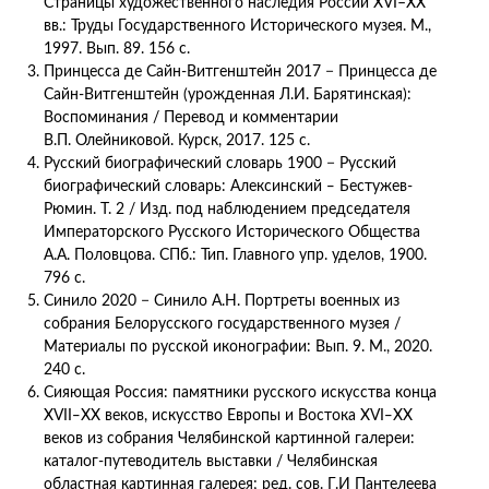
Страницы художественного наследия России XVI–XX
вв.: Труды Государственного Исторического музея. М.,
1997. Вып. 89. 156 с.
Принцесса де Сайн-Витгенштейн 2017 − Принцесса де
Сайн-Витгенштейн (урожденная Л.И. Барятинская):
Воспоминания / Перевод и комментарии
В.П. Олейниковой. Курск, 2017. 125 с.
Русский биографический словарь 1900 − Русский
биографический словарь: Алексинский ‒ Бестужев-
Рюмин. Т. 2 / Изд. под наблюдением председателя
Императорского Русского Исторического Общества
А.А. Половцова. СПб.: Тип. Главного упр. уделов, 1900.
796 с.
Синило 2020 − Синило А.Н. Портреты военных из
собрания Белорусского государственного музея /
Материалы по русской иконографии: Вып. 9. М., 2020.
240 с.
Сияющая Россия: памятники русского искусства конца
XVII‒XX веков, искусство Европы и Востока XVI‒XX
веков из собрания Челябинской картинной галереи:
каталог-путеводитель выставки / Челябинская
областная картинная галерея; ред. сов. Г.И Пантелеева