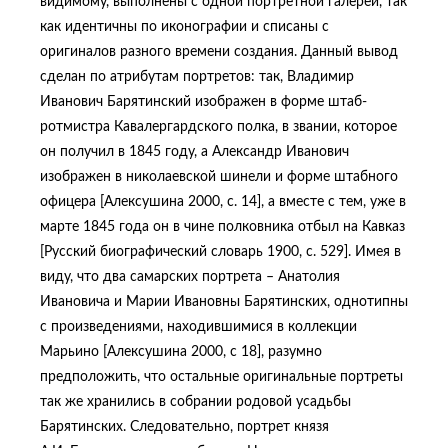
видимому, выполнены с одной портретной галереи, так
как идентичны по иконографии и списаны с
оригиналов разного времени создания. Данный вывод
сделан по атрибутам портретов: так, Владимир
Иванович Барятинский изображен в форме штаб-
ротмистра Кавалергардского полка, в звании, которое
он получил в 1845 году, а Александр Иванович
изображен в николаевской шинели и форме штабного
офицера [Алексушина 2000, с. 14], а вместе с тем, уже в
марте 1845 года он в чине полковника отбыл на Кавказ
[Русский биографический словарь 1900, с. 529]. Имея в
виду, что два самарских портрета – Анатолия
Ивановича и Марии Ивановны Барятинских, однотипны
с произведениями, находившимися в коллекции
Марьино [Алексушина 2000, с 18], разумно
предположить, что остальные оригинальные портреты
так же хранились в собрании родовой усадьбы
Барятинских. Следовательно, портрет князя