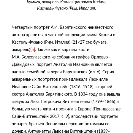
Бумага, акварель. Коллекция замка Киджи,
Кастель-Фузано (Рим, Италия).
Четвертый портрет А.И. Барятинского неизвестного
автора хранится в частной коллекции замка Киджи в
Кастель-Фузано (Рим, Италия) (21×27 см; бумага,
акварель)
[5]
. Так же как и картина кисти
М.А. Болеславского из собрания графов Орловых-
Давыдовых, портрет Анатолия Ивановича является
частью семейной галереи Барятинских (ил. 6). Серия
акварельных портретов принадлежала Леонилле
Ивановне Сайн-Витгенштейн (1816–1918), старшей
сестре Анатолия Барятинского. В 1834 году она вышла
замуж за Льва Петровича Витгенштейна (1799‒1866) и
большую часть жизни прожила в Европе [Принцесса де
Сайн-Витгенштейн 2017, с. 9], впоследствии портреты
четырех братьев Леониллы перешли потомкам ее
дочери, Антуанетты Львовны Витгенштейн (1839‒