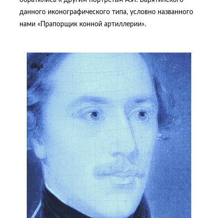
обратились к другим портретам А.И. Барятинского
данного иконографического типа, условно названного
нами «Прапорщик конной артиллерии».