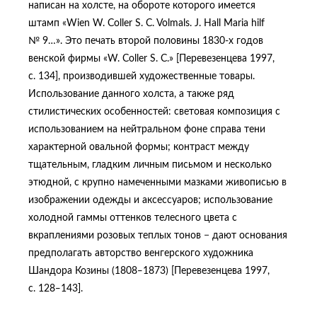
написан на холсте, на обороте которого имеется
штамп «Wien W. Coller S. C. Volmals. J. Hall Maria hilf
№ 9…». Это печать второй половины 1830-х годов
венской фирмы «W. Coller S. C.» [Перевезенцева 1997,
с. 134], производившей художественные товары.
Использование данного холста, а также ряд
стилистических особенностей: световая композиция с
использованием на нейтральном фоне справа тени
характерной овальной формы; контраст между
тщательным, гладким личным письмом и несколько
этюдной, с крупно намеченными мазками живописью в
изображении одежды и аксессуаров; использование
холодной гаммы оттенков телесного цвета с
вкраплениями розовых теплых тонов − дают основания
предполагать авторство венгерского художника
Шандора Козины (1808‒1873) [Перевезенцева 1997,
с. 128‒143].