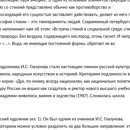
еволюции, буря эмоций); 3) один из основных элементов природы (о
роя) со стихией представлено обычно как противоборство и
осходящей его сущностью заставляет действовать, делает из него г
лософии стихии – это темпераменты людей. Современный петербург
 напоминает нам об этом: «Встреча стихий в социальной среде, сч
природы. Без воздуха, содержащего кислород, огонь гаснет. И напр
 <…>. Вода, не имеющая постоянной формы, обретает ее во
художника И.С. Глазунова стало настоящим гимном русской культур
земли, народным искусством и историей. Критерием подлинности в
 корни: «Дух, по-моему, всегда национален, как национально поняти
ру России он вошел как создатель и ректор нового высшего учебн
кадемии живописи, ваяния и зодчества (1987). Сложилась школа
ий художник (ил. 1). Он был одним из учеников И.С. Глазунова,
Маторина можно условно разделить на два больших направления: э