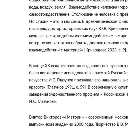
общественной или личной жизни человека (ураган р
вода, воздух, земля). Взаимодействие человека (ге
самоотождествление. Столкновение человека с прев
Но стихии – это и мы сами. В древнегреческой фи
писатель, доктор исторических наук Ю.В. Кривошеев
мудрые греки, подобны их взаимодействиям в мире 
ветер позволяет огню набрать дополнительную силу
взаимодействии с материей»
[Кривошеев 2023, с. 9]
.
В конце XX века творчество выдающегося русского 
было восхищение исследователя красотой Русской 
искусстве И.С. Глазунов признавал его национальные
красоте» [Глазунов 1991, с. 59]
.
В современную культу
заведения художественного профиля – Российской а
И.С. Глазунова.
Виктор Викторович Маторин – современный московск
выпускником академии 2000 года. Творчество В.В. 