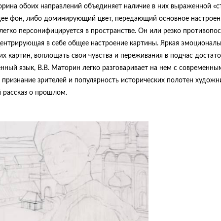
орина обоих направлений объединяет наличие в них выраженной «с
дее фон, либо доминирующий цвет, передающий основное настроен
 легко персонифицируется в пространстве. Он или резко противопо
онцентрирующая в себе общее настроение картины. Яркая эмоциональ
х картин, воплощать свои чувства и переживания в подчас достат
ный язык, В.В. Маторин легко разговаривает на нем с современны
 признание зрителей и популярность исторических полотен художни
й рассказ о прошлом.