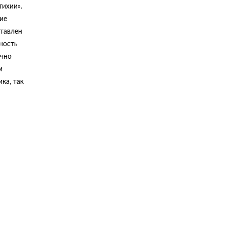
тихии».
ие
ставлен
ность
очно
м
ка, так