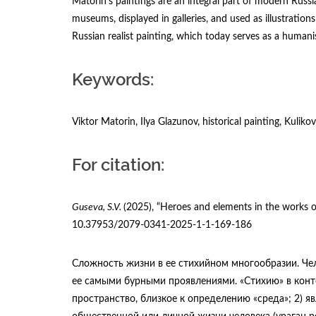
Matorin’s paintings are an integral part of modern Russia
museums, displayed in galleries, and used as illustrations
Russian realist painting, which today serves as a humanis
Keywords:
Viktor Matorin, Ilya Glazunov, historical painting, Kulikov
For citation:
Guseva, S.V.
(2025), “Heroes and elements in the works of
10.37953/2079-0341-2025-1-1-169-186
Сложность жизни в ее стихийном многообразии. Чел
ее самыми бурными проявлениями. «Стихию» в конте
пространство, близкое к определению «среда»; 2) 