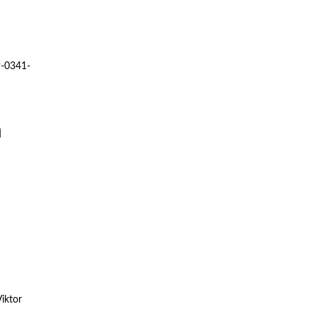
9-0341-
n
Viktor