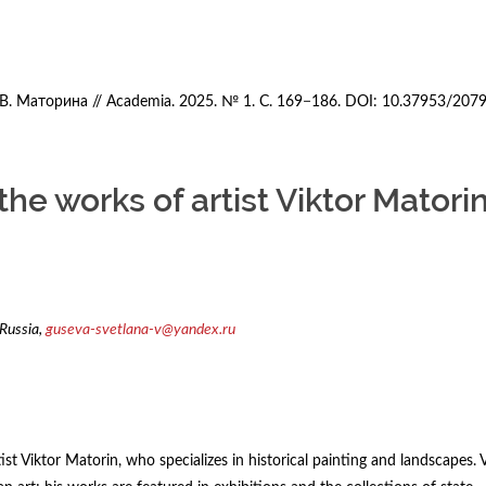
В. Маторина // Academia. 2025. № 1. С. 169−186. DOI: 10.37953/207
he works of artist Viktor Matori
Russia,
guseva-svetlana-v@yandex.ru
st Viktor Matorin, who specializes in historical painting and landscapes. 