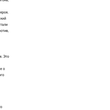
гонь,
ероя.
ский
итали
отив,
е. Это
е о
ого
то