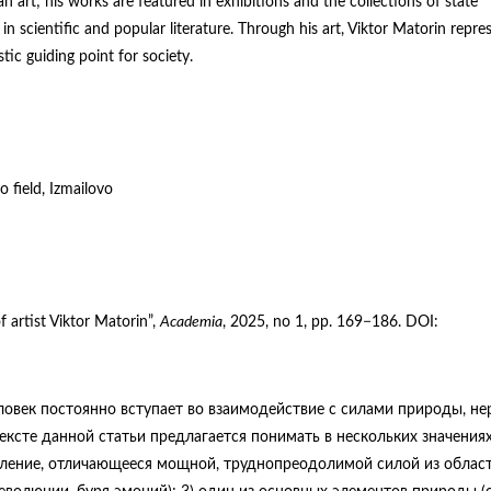
n art; his works are featured in exhibitions and the collections of state
 in scientific and popular literature. Through his art, Viktor Matorin repre
tic guiding point for society.
o field, Izmailovo
 artist Viktor Matorin”,
Academia
, 2025, no 1, рр. 169−186. DOI:
овек постоянно вступает во взаимодействие с силами природы, не
ксте данной статьи предлагается понимать в нескольких значениях
явление, отличающееся мощной, труднопреодолимой силой из облас