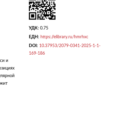
УДК:
0.75
ЕДН:
https://elibrary.ru/hmrhxc
DOI:
10.37953/2079-0341-2025-1-1-
169-186
си и
озициях
улярной
ужит