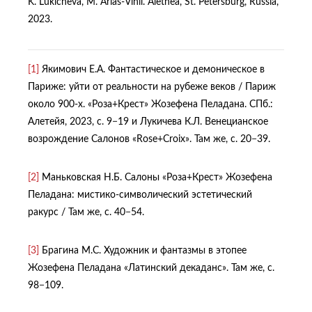
K. Lukicheva, M. Arias-Vihil. Alethea, St. Petersburg, Russia,
2023.
[1]
Якимович Е.А. Фантастическое и демоническое в
Париже: уйти от реальности на рубеже веков / Париж
около 900-х. «Роза+Крест» Жозефена Пеладана. СПб.:
Алетейя, 2023, с. 9−19 и Лукичева К.Л. Венецианское
возрождение Салонов «Rose+Croix». Там же, с. 20−39.
[2]
Маньковская Н.Б. Салоны «Роза+Крест» Жозефена
Пеладана: мистико-символический эстетический
ракурс / Там же, с. 40−54.
[3]
Брагина М.С. Художник и фантазмы в этопее
Жозефена Пеладана «Латинский декаданс». Там же, с.
98−109.