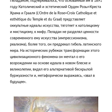
Пеладаном, подчеркивалось, что основанный им в 1891
году Католический и эстетический Орден Розы+Креста
Храма и Грааля (L’Ordre de la Rose+Croix Catholique et
esthétique du Temple et du Graal) представляет
оккультные идеалы искусства, тяготеет к католицизму
и мистицизму, к мифу. Пеладан не разделял ценности
современного ему искусства (импрессионизма,
реализма), более того, он предрекал гибель латинского
мира. На исторических рубежах трансформации этого
цивилизационного феномена он мечтал о его
возрождении на основе идеала в новом блеске и
великолепии, видел его альтернативой бескрылой
буржуазности и, метафорически выражаясь, «звал в
будущее».