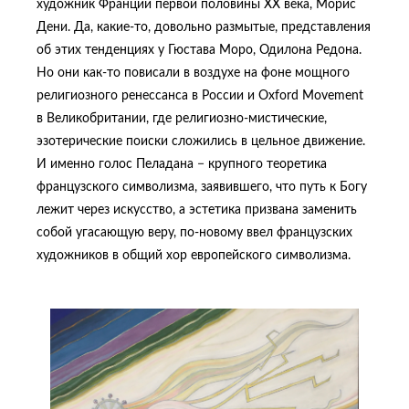
художник Франции первой половины ХХ века, Морис
Дени. Да, какие-то, довольно размытые, представления
об этих тенденциях у Гюстава Моро, Одилона Редона.
Но они как-то повисали в воздухе на фоне мощного
религиозного ренессанса в России и Oxford Movement
в Великобритании, где религиозно-мистические,
эзотерические поиски сложились в цельное движение.
И именно голос Пеладана − крупного теоретика
французского символизма, заявившего, что путь к Богу
лежит через искусство, а эстетика призвана заменить
собой угасающую веру, по-новому ввел французских
художников в общий хор европейского символизма.