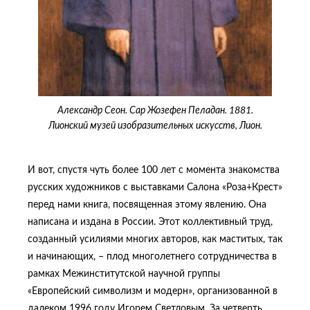
Александр Сеон. Сар Жозефен Пеладан. 1881.
Лионский музей изобразительных искусств, Лион.
И вот, спустя чуть более 100 лет с момента знакомства
русских художников с выставками Салона «Роза+Крест»
перед нами книга, посвященная этому явлению. Она
написана и издана в России. Этот коллективный труд,
созданный усилиями многих авторов, как маститых, так
и начинающих, – плод многолетнего сотрудничества в
рамках Межинститутской научной группы
«Европейский символизм и модерн», организованной в
далеком 1996 году Игорем Светловым. За четверть