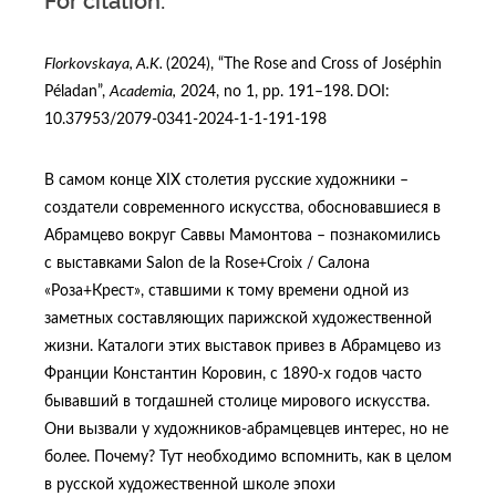
For citation:
Florkovskaya, A.K.
(2024), “The Rose and Cross of Joséphin
Péladan”,
Academia,
2024, no 1, pp. 191–198.
DOI:
10.37953/2079-0341-2024-1-1-191-198
В самом конце ХIХ столетия русские художники –
создатели современного искусства, обосновавшиеся в
Абрамцево вокруг Саввы Мамонтова – познакомились
с выставками Salon de la Rose+Croix / Салона
«Роза+Крест», ставшими к тому времени одной из
заметных составляющих парижской художественной
жизни. Каталоги этих выставок привез в Абрамцево из
Франции Константин Коровин, с 1890-х годов часто
бывавший в тогдашней столице мирового искусства.
Они вызвали у художников-абрамцевцев интерес, но не
более. Почему? Тут необходимо вспомнить, как в целом
в русской художественной школе эпохи