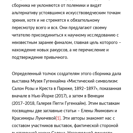
сборника не уклоняются от полемики и видят
альтернативу устоявшимся искусствоведческим точкам
зрения, хотя и не стремятся к обязательному
пересмотру всего и вся. Они предлагают своему
читателю присоединиться к научному исследованию с
неизвестным заранее финалом, главная цель которого −
нахождение новых ракурсов, а не перечисление и
подтверждение привычного.
Определенный толчок создателям этого сборника дала
выставка Музея Гугенхайма «Мистический символизм:
Салон Розы и Креста в Париже, 1892−1897», показанная
вначале в Нью-Йорке (2017), а затем в Венеции
(2017−2018, Галерея Пегги Гугенхайм). Этим выставкам
посвящены две заглавные статьи – Елены Якимович и
Красимиры Лукичевой
[1]
. Эти авторы знакомят нас с
составом участников выставок, фактической стороной