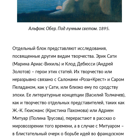
Альфонс Обер. Под лунным светом. 1895.
Отдельный блок представляют исследования,
посвященные другим видам творчества. Эрик Сати
(Марина Ариас-Вихиль) и Клод Дебюсси (Андрей
Золотов) – герои этих статей. Их творчество или
неразрывно связано с Салонами «Роза+Крест» и Саром
Пеладаном, как у Сати, или близко ему по сродству
эпохи. Ее литературные концепции (Василий Толмачев),
как и творчество отдельных представителей, таких как
Ж.-К. Гюисманс (Кристина Пахомова) или Адриен
Митуар (Полина Трусова), перерастают в рассказ о
мировоззрении того времени, а в случае с Митуаром –
в блистательный очерк о борьбе идей во французском