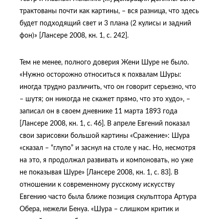
трактованы почти как картины, – вся разница, что здесь
будет подходящий свет и 3 плана (2 кулисы и задний
фон)» [Лансере 2008, кн. 1, с. 242].
Тем не менее, полного доверия Жени Шуре не было.
«Нужно осторожно относиться к похвалам Шуры:
иногда трудно различить, что он говорит серьезно, что
– шутя; он никогда не скажет прямо, что это худо», –
записал он в своем дневнике 11 марта 1893 года
[Лансере 2008, кн. 1, с. 46]. В апреле Евгений показал
свои зарисовки большой картины «Сражение»: Шура
«сказал – “глупо” и заснул на столе у нас. Но, несмотря
на это, я продолжал развивать и компоновать, но уже
не показывая Шуре» [Лансере 2008, кн. 1, с. 83]. В
отношении к современному русскому искусству
Евгению часто была ближе позиция скульптора Артура
Обера, нежели Бенуа. «Шура – слишком критик и