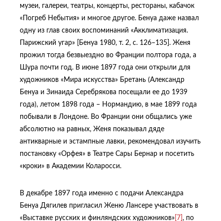
музеи, галереи, театры, концерты, рестораны, кабачок
«Погреб Небытия» и многое другое. Бенуа даже назвал
одну из глав своих воспоминаний «Акклиматизация.
Парижский угар» [Бенуа 1980, т. 2, с. 126–135]. Женя
прожил тогда безвыездно во Франции полтора года, а
Шура почти год. В июне 1897 года они открыли для
художников «Мира искусства» Бретань (Александр
Бенуа и Зинаида Серебрякова посещали ее до 1939
года), летом 1898 года – Нормандию, в мае 1899 года
побывали в Лондоне. Во Франции они общались уже
абсолютно на равных, Женя показывал дяде
антикварные и эстампные лавки, рекомендовал изучить
постановку «Орфея» в Театре Сары Бернар и посетить
«кроки» в Академии Коларосси.
В декабре 1897 года именно с подачи Александра
Бенуа Дягилев пригласил Женю Лансере участвовать в
«Выставке русских и финляндских художников»
[7]
, по