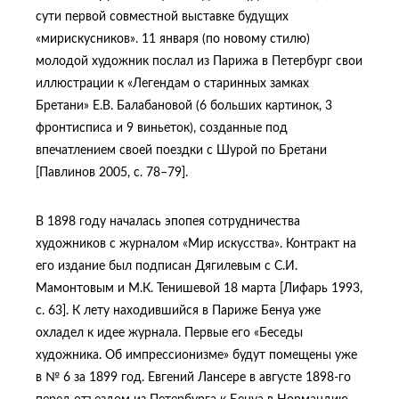
сути первой совместной выставке будущих
«мирискусников». 11 января (по новому стилю)
молодой художник послал из Парижа в Петербург свои
иллюстрации к «Легендам о старинных замках
Бретани» Е.В. Балабановой (6 больших картинок, 3
фронтисписа и 9 виньеток), созданные под
впечатлением своей поездки с Шурой по Бретани
[Павлинов 2005, с. 78–79].
В 1898 году началась эпопея сотрудничества
художников с журналом «Мир искусства». Контракт на
его издание был подписан Дягилевым с С.И.
Мамонтовым и М.К. Тенишевой 18 марта [Лифарь 1993,
с. 63]. К лету находившийся в Париже Бенуа уже
охладел к идее журнала. Первые его «Беседы
художника. Об импрессионизме» будут помещены уже
в № 6 за 1899 год. Евгений Лансере в августе 1898-го