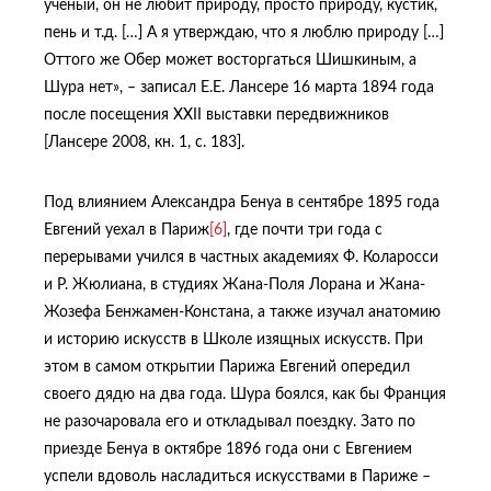
ученый, он не любит природу, просто природу, кустик,
пень и т.д. […] А я утверждаю, что я люблю природу […]
Оттого же Обер может восторгаться Шишкиным, а
Шура нет», – записал Е.Е. Лансере 16 марта 1894 года
после посещения XXII выставки передвижников
[Лансере 2008, кн. 1, с. 183].
Под влиянием Александра Бенуа в сентябре 1895 года
Евгений уехал в Париж
[6]
, где почти три года с
перерывами учился в частных академиях Ф. Коларосси
и Р. Жюлиана, в студиях Жана-Поля Лорана и Жана-
Жозефа Бенжамен-Констана, а также изучал анатомию
и историю искусств в Школе изящных искусств. При
этом в самом открытии Парижа Евгений опередил
своего дядю на два года. Шура боялся, как бы Франция
не разочаровала его и откладывал поездку. Зато по
приезде Бенуа в октябре 1896 года они с Евгением
успели вдоволь насладиться искусствами в Париже –