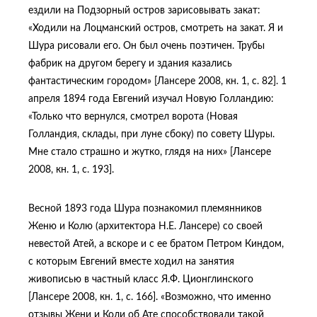
ездили на Подзорный остров зарисовывать закат:
«Ходили на Лоцманский остров, смотреть на закат. Я и
Шура рисовали его. Он был очень поэтичен. Трубы
фабрик на другом берегу и здания казались
фантастическим городом» [Лансере 2008, кн. 1, с. 82]. 1
апреля 1894 года Евгений изучал Новую Голландию:
«Только что вернулся, смотрел ворота (Новая
Голландия, склады, при луне сбоку) по совету Шуры.
Мне стало страшно и жутко, глядя на них» [Лансере
2008, кн. 1, с. 193].
Весной 1893 года Шура познакомил племянников
Женю и Колю (архитектора Н.Е. Лансере) со своей
невестой Атей, а вскоре и с ее братом Петром Киндом,
с которым Евгений вместе ходил на занятия
живописью в частный класс Я.Ф. Ционглинского
[Лансере 2008, кн. 1, с. 166]. «Возможно, что именно
отзывы Жени и Коли об Ате способствовали такой