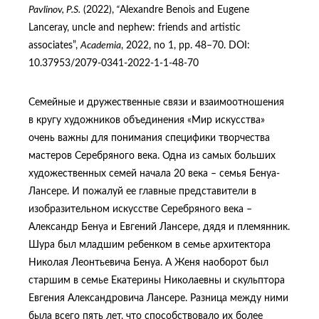
Pavlinov, P.S.
(2022),
“
Alexandre Benois and Eugene
Lanсeray, uncle and nephew: friends and artistic
associates”,
Academia
, 2022, no 1, pp. 48–70. DOI:
10.37953/2079-0341-2022-1-1-48-70
Семейные и дружественные связи и взаимоотношения
в кругу художников объединения «Мир искусства»
очень важны для понимания специфики творчества
мастеров Серебряного века. Одна из самых больших
художественных семей начала 20 века – семья Бенуа-
Лансере. И пожалуй ее главные представители в
изобразительном искусстве Серебряного века –
Александр Бенуа и Евгений Лансере, дядя и племянник.
Шура был младшим ребенком в семье архитектора
Николая Леонтьевича Бенуа. А Женя наоборот был
старшим в семье Екатерины Николаевны и скульптора
Евгения Александровича Лансере. Разница между ними
была всего пять лет, что способствовало их более