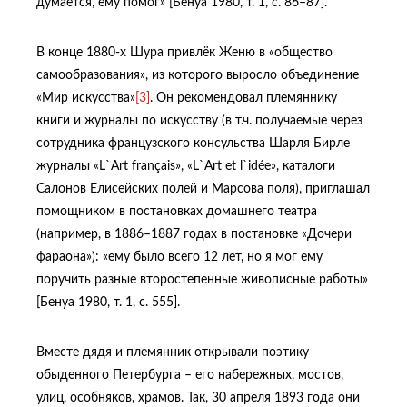
думается, ему помог» [Бенуа 1980, т. 1, с. 86–87].
В конце 1880-х Шура привлёк Женю в «общество
самообразования», из которого выросло объединение
«Мир искусства»
[3]
. Он рекомендовал племяннику
книги и журналы по искусству (в т.ч. получаемые через
сотрудника французского консульства Шарля Бирле
журналы «L`Art français», «L`Art et l`idée», каталоги
Салонов Елисейских полей и Марсова поля), приглашал
помощником в постановках домашнего театра
(например, в 1886–1887 годах в постановке «Дочери
фараона»): «ему было всего 12 лет, но я мог ему
поручить разные второстепенные живописные работы»
[Бенуа 1980, т. 1, с. 555].
Вместе дядя и племянник открывали поэтику
обыденного Петербурга – его набережных, мостов,
улиц, особняков, храмов. Так, 30 апреля 1893 года они