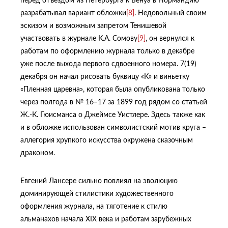
перед отъездом из Петербурга к Бенуа в Нормандию
разрабатывал вариант обложки
[8]
. Недовольный своим
эскизом и возможным запретом Тенишевой
участвовать в журнале К.А. Сомову
[9]
, он вернулся к
работам по оформлению журнала только в декабре
уже после выхода первого сдвоенного номера. 7(19)
декабря он начал рисовать буквицу «К» и виньетку
«Пленная царевна», которая была опубликована только
через полгода в № 16–17 за 1899 год рядом со статьей
Ж.-К. Гюисманса о Джеймсе Уистлере. Здесь также как
и в обложке использован символистский мотив круга –
аллегория хрупкого искусства окружена сказочным
драконом.
Евгений Лансере сильно повлиял на эволюцию
доминирующей стилистики художественного
оформления журнала, на тяготение к стилю
альманахов начала XIX века и работам зарубежных