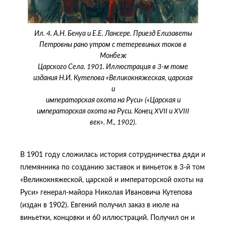
Ил. 4. А.Н. Бенуа и Е.Е. Лансере. Приезд Елизаветы
Петровны рано утром с тетеревиных токов в
Монбеж
Царского Села. 1901. Иллюстрация в 3-м томе
издания Н.И. Кутепова «Великокняжеская, царская
и
императорская охота на Руси» («Царская и
императорская охота на Руси. Конец XVII и XVIII
век». М., 1902).
В 1901 году сложилась история сотрудничества дяди и
племянника по созданию заставок и виньеток в 3-й том
«Великокняжеской, царской и императорской охоты на
Руси» генерал-майора Николая Ивановича Кутепова
(издан в 1902). Евгений получил заказ в июле на
виньетки, концовки и 60 иллюстраций. Получил он и