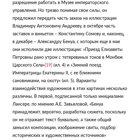
разрешение работать в Музее императорского
управления. Но трезво понимая свои силы, он
предложил передать часть заказа на иллюстрации
Владимиру Антоновичу Андрееву, в октябре часть
заставок и виньеток – Константину Сомову и, наконец,
в декабре – Александру Бенуа, с которым еще в мае
они исполнили две иллюстрации: «Приезд Елизаветы
Петровны рано утром с тетеревиных токов в Монбеж
Царского Села»
[19]
(ил. 4) и «Зимний поезд
Императрицы Екатерины II, с ее ближними
сановниками, на охоту» (ил. 5). Варианты
взаимодействия художников в этих картинах несколько
различны. В первой, подписанной только инициалами
Лансере, по мнению А.Е. Завьяловой, «Бенуа
принадлежит, вероятно, разработка сюжета, поскольку
он не отражает текст буквально, а также общий
замысел композиции, изображение свиты, подбор
исторических и художественных источников»