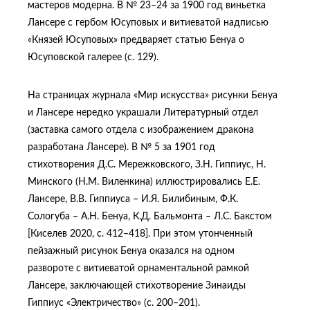
мастеров модерна. В № 23–24 за 1900 год виньетка
Лансере с гербом Юсуповых и витиеватой надписью
«Князей Юсуповых» предваряет статью Бенуа о
Юсуповской галерее (с. 129).
На страницах журнала «Мир искусства» рисунки Бенуа
и Лансере нередко украшали Литературный отдел
(заставка самого отдела с изображением дракона
разработана Лансере). В № 5 за 1901 год
стихотворения Д.С. Мережковского, З.Н. Гиппиус, Н.
Минского (Н.М. Виленкина) иллюстрировались Е.Е.
Лансере, В.В. Гиппиуса – И.Я. Билибиным, Ф.К.
Сологуба – А.Н. Бенуа, К.Д. Бальмонта – Л.С. Бакстом
[Киселев 2020, с. 412–418]. При этом утонченный
пейзажный рисунок Бенуа оказался на одном
развороте с витиеватой орнаментальной рамкой
Лансере, заключающей стихотворение Зинаиды
Гиппиус «Электричество» (с. 200–201).