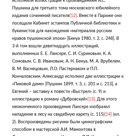
исполнили иллюстрации к произведениям А.С.
Пушкина для третьего тома московского юбилейного
издания сочинений писателя
[12]
. Вместе в Париже они
посещали Кабинет эстампов Публичной библиотеки и
букинистов для нахождения «материалов русских
нравов пушкинской эпохи» [Бенуа 1980, т. 2, с. 248]. В
3-й том вошли девятнадцать иллюстраций,
выполненных Е. Е. Лансере, С. И. Суриковым, К. А.
Сомовым, С. В. Ивановым, А. Н. Бенуа, М. А. Врубелем,
В. М. Васнецовым, Л.О. Пастернаком и П.П.
Кончаловским. Александр исполнил две иллюстрации к
«Пиковой даме» [Пушкин 1899, т. 3, с. 201 и с. 213], а
Евгений – заставку к повести «Выстрел» (с. 9) и
иллюстрацию к роману «Дубровский»
[13]
. Для этого
неоконченного произведения Лансере изобразил
нападение в лесу на свадебную карету (с. 115)
[14]
(ил.
2). Воспроизведены рисунки были цинкографским
способом в мастерской А.И. Мамонтова в