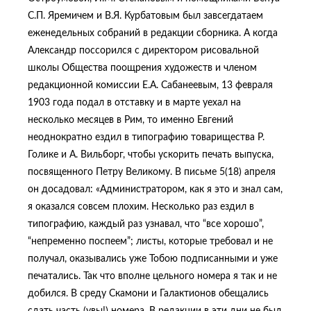
С.П. Яремичем и В.Я. Курбатовым был завсегдатаем
еженедельных собраний в редакции сборника. А когда
Александр поссорился с директором рисовальной
школы Общества поощрения художеств и членом
редакционной комиссии Е.А. Сабанеевым, 13 февраля
1903 года подал в отставку и в марте уехал на
несколько месяцев в Рим, то именно Евгений
неоднократно ездил в типографию товарищества Р.
Голике и А. Вильборг, чтобы ускорить печать выпуска,
посвященного Петру Великому. В письме 5(18) апреля
он досадовал: «Администратором, как я это и знал сам,
я оказался совсем плохим. Несколько раз ездил в
типографию, каждый раз узнавал, что “все хорошо”,
“непременно поспеем”; листы, которые требовал и не
получал, оказывались уже Тобою подписанными и уже
печатались. Так что вполне цельного номера я так и не
добился. В среду Скамони и Галактионов обещались