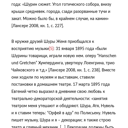
года: «Шурин сюжет. Угол готического собора, внизу
крыши средневек. города, сзади разорванные тучи и
закат. Можно было бы, в крайнем случае, на камин»
[Лансере 2008, кн. 1, с. 227].
В кружке друзей Шуры Женя приобщался к
восприятию музыки
[5]
: 31 января 1895 года «были
Шурины товарищи, играли новую нем. оперу “Hanschen
und Gretchen” Хумпердинга, увертюру Лоенгрина, трио
Чайковского и т.д.» [Лансере 2008, кн. 1, с. 238]. Вместе
они ходили по музеям и выставкам, ставили
постановки в домашнем театре. 17 марта 1895 года
Евгений четко выразил в дневнике свою любовь к
театрально-декораторской деятельности: «занятия
театром меня утешают и ободряют. Шура, Атя, Нувель
и я ставим теперь: “Орфей в аду” по Полисьену. Нувель
пишет музыку, Шура и я – декорации; я также строю
театр и главный механик. […] Декорации должны быть