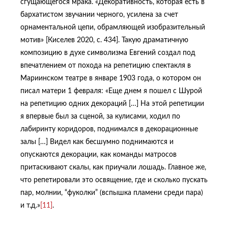
сгущающегося мрака. «Декоративность, которая есть в
бархатистом звучании черного, усилена за счет
орнаментальной цепи, обрамляющей изобразительный
мотив» [Киселев 2020, с. 434]. Такую драматичную
композицию в духе символизма Евгений создал под
впечатлением от похода на репетицию спектакля в
Мариинском театре в январе 1903 года, о котором он
писал матери 1 февраля: «Еще днем я пошел с Шурой
на репетицию одних декораций […] На этой репетиции
я впервые был за сценой, за кулисами, ходил по
лабиринту коридоров, поднимался в декорационные
залы […] Видел как бесшумно поднимаются и
опускаются декорации, как команды матросов
притаскивают скалы, как приучали лошадь. Главное же,
что репетировали это освящение, где и сколько пускать
пар, молнии, “фуколки” (вспышка пламени среди пара)
и т.д.»
[11]
.