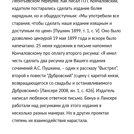
Леонтьевском переулке. Как писал П.П. Кончаловский,
издатели постарались сделать издание более
нарядным, но и общедоступным: «Мы употребили все
старания, чтобы сделать наше издание изящным и
доступным по цене» [Пушкин 1899, т. 1, с. V]. Оно было
дозволено цензурой 19 мая 1899 года и вскоре было
напечатано. 25 июня художник в письме напомнил
Кончаловскому про оплату второго рисунка: «Я имел
честь сделать два рисунка для Вашего издания
сочинений А.С. Пушкина, – один к рассказу “Выстрел”,
второй к повести “Дубровский” (сцену с каретой князя,
возвращающегося со свадьбы и останавливаемого
Дубровским)» [Лансере 2008, кн. 1, с. 426]. Издатель
написал любезное ответное письмо. Бенуа и Лансере
работали над рисунками для этого издания в
несколько разных манерах. Но в других проектах
степень их взаимодействия нарастала.