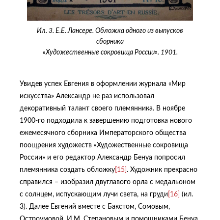
Ил. 3. Е.Е. Лансере. Обложка одного из выпусков
сборника
«Художественные сокровища России». 1901.
Увидев успех Евгения в оформлении журнала «Мир
искусства» Александр не раз использовал
декоративный талант своего племянника. В ноябре
1900-го подходила к завершению подготовка нового
ежемесячного сборника Императорского общества
поощрения художеств «Художественные сокровища
России» и его редактор Александр Бенуа попросил
племянника создать обложку
[15]
. Художник прекрасно
справился – изобразил двуглавого орла с медальоном
с солнцем, испускающим лучи света, на груди
[16]
(ил.
3). Далее Евгений вместе с Бакстом, Сомовым,
Остроумовой, И.М. Степановым и помощниками Бенуа