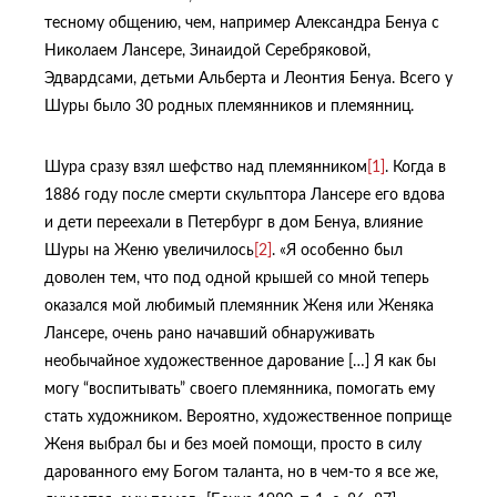
тесному общению, чем, например Александра Бенуа с
Николаем Лансере, Зинаидой Серебряковой,
Эдвардсами, детьми Альберта и Леонтия Бенуа. Всего у
Шуры было 30 родных племянников и племянниц.
Шура сразу взял шефство над племянником
[1]
. Когда в
1886 году после смерти скульптора Лансере его вдова
и дети переехали в Петербург в дом Бенуа, влияние
Шуры на Женю увеличилось
[2]
. «Я особенно был
доволен тем, что под одной крышей со мной теперь
оказался мой любимый племянник Женя или Женяка
Лансере, очень рано начавший обнаруживать
необычайное художественное дарование […] Я как бы
могу “воспитывать” своего племянника, помогать ему
стать художником. Вероятно, художественное поприще
Женя выбрал бы и без моей помощи, просто в силу
дарованного ему Богом таланта, но в чем-то я все же,