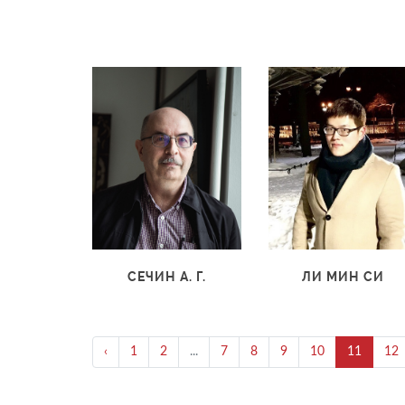
СЕЧИН А. Г.
ЛИ МИН СИ
‹
1
2
...
7
8
9
10
11
12