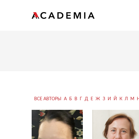
ВСЕ АВТОРЫ
А
Б
В
Г
Д
Е
Ж
З
И
Й
К
Л
М