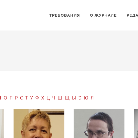
ТРЕБОВАНИЯ
О ЖУРНАЛЕ
РЕД
Н
О
П
Р
С
Т
У
Ф
Х
Ц
Ч
Ш
Щ
Ы
Э
Ю
Я