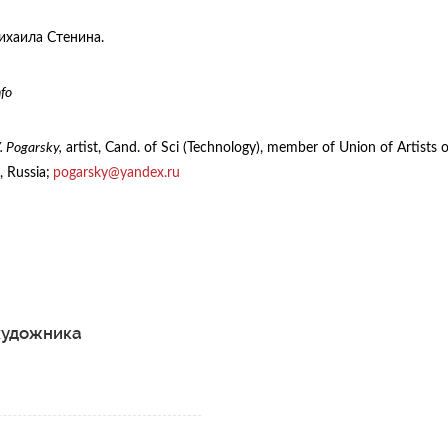
хаила Стенина.
fo
. Pogarsky,
artist, Cand. of Sci (Technology), member of Union of Artists
 Russia;
pogarsky@yandex.ru
художника