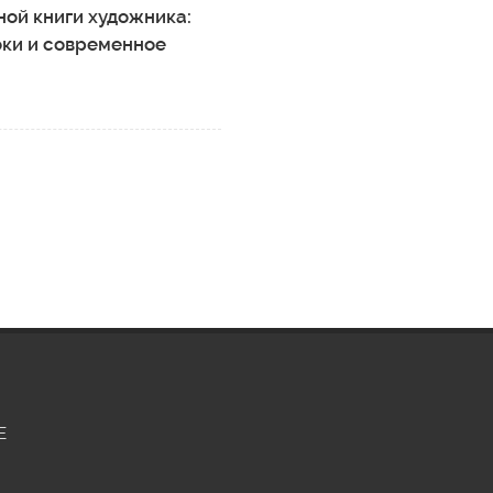
ой книги художника:
оки и современное
Е