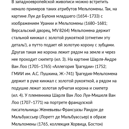
В западноевропейской живописи можно встретить
немало примеров таких атрибутов Мельпомены. Так, на
картине Луи де Булоня младшего (1654–1733) с
изображением Урании и Мельпомены (1680–1681;
Версальский дворец, MV 8264) Мельпомена держит
стальной кинжал с золотой рукояткой (отметим эту
деталь!), а путто подает ей золотую корону с зубцами.
Другая такая же корона лежит рядом на земле и через
нее проходит скипетр (ил. 3). На картине Шарля-Андре
Ван Лоо (1705–1765) «Аллегория Трагедии» (1752;
ГМИИ им. А.С. Пушкина, Ж–741) Трагедия-Мельпомена
держит в руке кинжал с золотой рукояткой, а рядом на
подушке лежат золотая зубчатая корона и скипетр
(ил. 4). У племянника Шарля Ван Лоо Луи-Мишеля Ван
Лоо (1707–1771) на портрете французской
писательницы Женевьевы-Франсуазы Рандон де
Мальбуассьер (Лоретт де Мальбуассьер) в образе
Мельпомены (1765, коллекция Хорвица, Бостон)