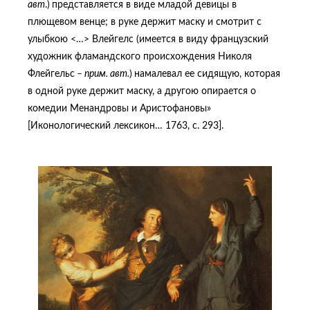
авт
.)
представляется в виде младой девицы в
плющевом венце; в руке держит маску и смотрит с
улыбкою <…> Влейгелс (имеется в виду французский
художник фламандского происхождения Николя
Флейгельс
– прим. авт.
)
намалевал ее сидящую, которая
в одной руке держит маску, а другою опирается о
комедии Менандровы и Аристофановы»
[Иконологический лексикон… 1763, c. 293].