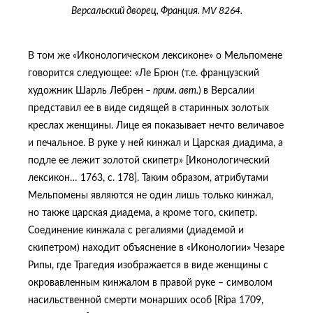
Версальский дворец, Франция. MV 8264.
В том же «Иконологическом лексиконе» о Мельпомене
говорится следующее: «Ле Брюн (т.е. французский
художник Шарль Лебрен
– прим. авт.
)
в Версалии
представил ее в виде сидящей в старинных золотых
креслах женщины. Лице ея показывает нечто величавое
и печальное. В руке у ней кинжал и Царская диадима, а
подле ее лежит золотой скипетр» [Иконологический
лексикон… 1763, c. 178]. Таким образом, атрибутами
Мельпомены являются не один лишь только кинжал,
но также царская диадема, а кроме того, скипетр.
Соединение кинжала с регалиями (диадемой и
скипетром) находит объяснение в «Иконологии» Чезаре
Рипы, где Трагедия изображается в виде женщины с
окровавленным кинжалом в правой руке – символом
насильственной смерти монарших особ [Ripa 1709,