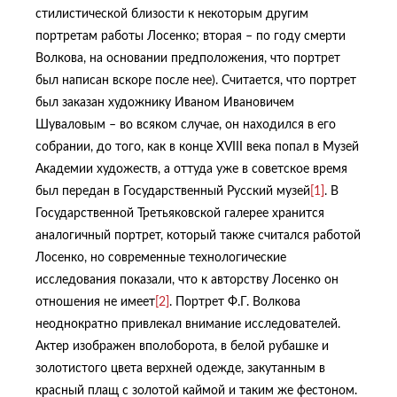
стилистической близости к некоторым другим
портретам работы Лосенко; вторая – по году смерти
Волкова, на основании предположения, что портрет
был написан вскоре после нее). Считается, что портрет
был заказан художнику Иваном Ивановичем
Шуваловым – во всяком случае, он находился в его
собрании, до того, как в конце XVIII века попал в Музей
Академии художеств, а оттуда уже в советское время
был передан в Государственный Русский музей
[1]
. В
Государственной Третьяковской галерее хранится
аналогичный портрет, который также считался работой
Лосенко, но современные технологические
исследования показали, что к авторству Лосенко он
отношения не имеет
[2]
. Портрет Ф.Г. Волкова
неоднократно привлекал внимание исследователей.
Актер изображен вполоборота, в белой рубашке и
золотистого цвета верхней одежде, закутанным в
красный плащ с золотой каймой и таким же фестоном.