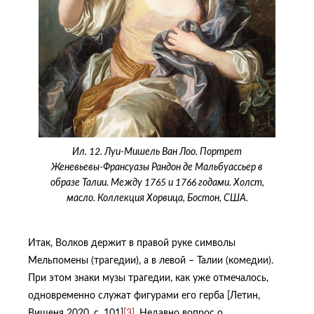
Ил. 12. Луи-Мишель Ван Лоо. Портрет
Женевьевы-Франсуазы Рандон де Мальбуассьер в
образе Талии. Между 1765 и 1766 годами. Холст,
масло. Коллекция Хорвица, Бостон, США.
Итак, Волков держит в правой руке символы
Мельпомены (трагедии), а в левой – Талии (комедии).
При этом знаки музы трагедии, как уже отмечалось,
одновременно служат фигурами его герба [Летин,
Вищеня 2020, с. 101]
[3]
. Недавно вопрос о