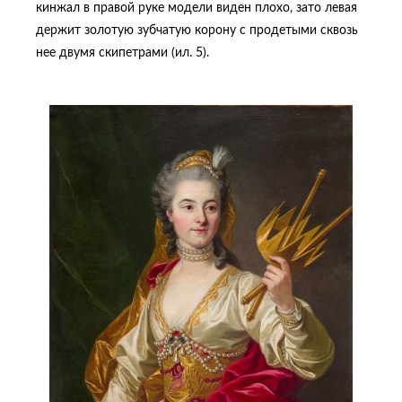
кинжал в правой руке модели виден плохо, зато левая
держит золотую зубчатую корону с продетыми сквозь
нее двумя скипетрами (ил. 5).