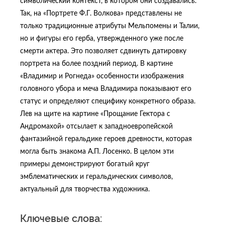
символический контекст, в котором они создавались.
Так, на «Портрете Ф.Г. Волкова» представлены не
только традиционные атрибуты Мельпомены и Талии,
но и фигуры его герба, утвержденного уже после
смерти актера. Это позволяет сдвинуть датировку
портрета на более поздний период. В картине
«Владимир и Рогнеда» особенности изображения
головного убора и меча Владимира показывают его
статус и определяют специфику конкретного образа.
Лев на щите на картине «Прощание Гектора с
Андромахой» отсылает к западноевропейской
фантазийной геральдике героев древности, которая
могла быть знакома А.П. Лосенко. В целом эти
примеры демонстрируют богатый круг
эмблематических и геральдических символов,
актуальный для творчества художника.
Ключевые слова: