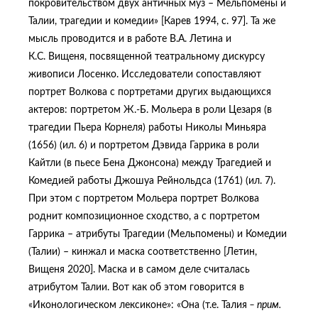
покровительством двух античных муз – Мельпомены и
Талии, трагедии и комедии» [Карев 1994, с. 97]. Та же
мысль проводится и в работе В.А. Летина и
К.С. Вищеня, посвященной театральному дискурсу
живописи Лосенко. Исследователи сопоставляют
портрет Волкова с портретами других выдающихся
актеров: портретом Ж.-Б. Мольера в роли Цезаря (в
трагедии Пьера Корнеля) работы Николы Миньяра
(1656) (ил. 6) и портретом Дэвида Гаррика в роли
Кайтли (в пьесе Бена Джонсона) между Трагедией и
Комедией работы Джошуа Рейнольдса (1761) (ил. 7).
При этом с портретом Мольера портрет Волкова
роднит композиционное сходство, а с портретом
Гаррика – атрибуты Трагедии (Мельпомены) и Комедии
(Талии) – кинжал и маска соответственно [Летин,
Вищеня 2020]. Маска и в самом деле считалась
атрибутом Талии. Вот как об этом говорится в
«Иконологическом лексиконе»: «Она (т.е. Талия
– прим.