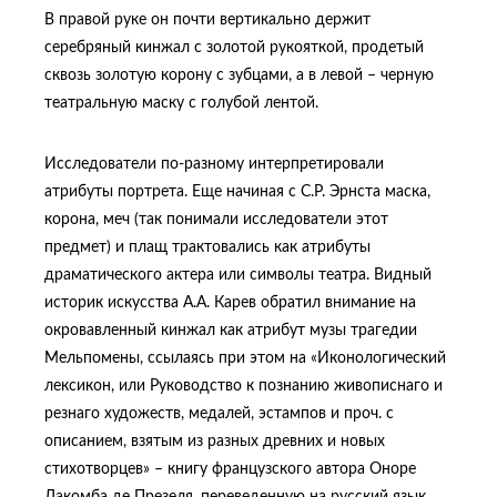
В правой руке он почти вертикально держит
серебряный кинжал с золотой рукояткой, продетый
сквозь золотую корону с зубцами, а в левой – черную
театральную маску с голубой лентой.
Исследователи по-разному интерпретировали
атрибуты портрета. Еще начиная с С.Р. Эрнста маска,
корона, меч (так понимали исследователи этот
предмет) и плащ трактовались как атрибуты
драматического актера или символы театра. Видный
историк искусства А.А. Карев обратил внимание на
окровавленный кинжал как атрибут музы трагедии
Мельпомены, ссылаясь при этом на «Иконологический
лексикон, или Руководство к познанию живописнаго и
резнаго художеств, медалей, эстампов и проч. с
описанием, взятым из разных древних и новых
стихотворцев» – книгу французского автора Оноре
Лакомба де Презеля, переведенную на русский язык