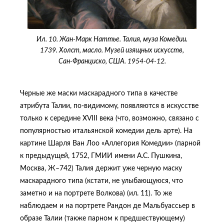
Ил. 10. Жан-Марк Наттье. Талия, муза Комедии.
1739. Холст, масло. Музей изящных искусств,
Сан-Франциско, США. 1954-04-12.
Черные же маски маскарадного типа в качестве
атрибута Талии, по-видимому, появляются в искусстве
только к середине XVIII века (что, возможно, связано с
популярностью итальянской комедии дель арте). На
картине Шарля Ван Лоо «Аллегория Комедии» (парной
к предыдущей, 1752, ГМИИ имени А.С. Пушкина,
Москва, Ж–742) Талия держит уже черную маску
маскарадного типа (кстати, не улыбающуюся, что
заметно и на портрете Волкова) (ил. 11). То же
наблюдаем и на портрете Рандон де Мальбуассьер в
образе Талии (также парном к предшествующему)