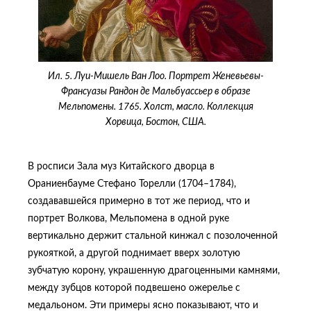
Ил. 5. Луи-Мишель Ван Лоо. Портрет Женевьевы-
Франсуазы Рандон де Мальбуассьер в образе
Мельпомены. 1765. Холст, масло. Коллекция
Хорвица, Бостон, США.
В росписи Зала муз Китайского дворца в
Ораниенбауме Стефано Торелли (1704–1784),
создававшейся примерно в тот же период, что и
портрет Волкова, Мельпомена в одной руке
вертикально держит стальной кинжал с позолоченной
рукояткой, а другой поднимает вверх золотую
зубчатую корону, украшенную драгоценными камнями,
между зубцов которой подвешено ожерелье с
медальоном. Эти примеры ясно показывают, что и