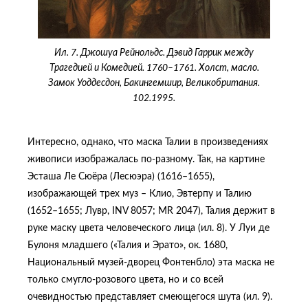
Ил. 7. Джошуа Рейнольдс. Дэвид Гаррик между
Трагедией и Комедией. 1760–1761. Холст, масло.
Замок Уоддесдон, Бакингемшир, Великобритания.
102.1995.
Интересно, однако, что маска Талии в произведениях
живописи изображалась по-разному. Так, на картине
Эсташа Ле Сюёра (Лесюэра) (1616–1655),
изображающей трех муз – Клио, Эвтерпу и Талию
(1652–1655; Лувр, INV 8057; MR 2047), Талия держит в
руке маску цвета человеческого лица (ил. 8). У Луи де
Булоня младшего («Талия и Эрато», ок. 1680,
Национальный музей-дворец Фонтенбло) эта маска не
только смугло-розового цвета, но и со всей
очевидностью представляет смеющегося шута (ил. 9).