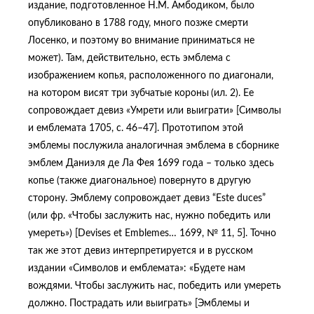
издание, подготовленное Н.М. Амбодиком, было
опубликовано в 1788 году, много позже смерти
Лосенко, и поэтому во внимание приниматься не
может). Там, действительно, есть эмблема с
изображением копья, расположенного по диагонали,
на котором висят три зубчатые короны
(ил. 2). Ее
сопровождает девиз «Умрети или выиграти» [Символы
и емблемата 1705, с. 46–47]. Прототипом этой
эмблемы послужила аналогичная эмблема в сборнике
эмблем Даниэля де Ла Фея 1699 года – только здесь
копье (также диагональное) повернуто в другую
сторону. Эмблему сопровождает девиз “Este duces”
(или фр. «Чтобы заслужить нас, нужно победить или
умереть») [Devises et Emblemes… 1699, № 11, 5]. Точно
так же этот девиз интерпретируется и в русском
издании «Символов и емблемата»: «Будете нам
вождями. Чтобы заслужить нас, победить или умереть
должно. Пострадать или выиграть» [Эмблемы и