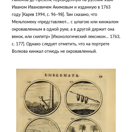
Иваном Ивановичем Акимовым и изданную в 1763
году [Карев 1994, с. 96–98]. Там сказано, что
Мельпомену «представляют… с шпагою или кинжалом
окровавленным в одной руке, а в другой держит она
венок, или скипетр» [Иконологический лексикон… 1763,
c. 177]. Однако следует отметить, что на портрете
Волкова кинжал отнюдь не окровавленный.