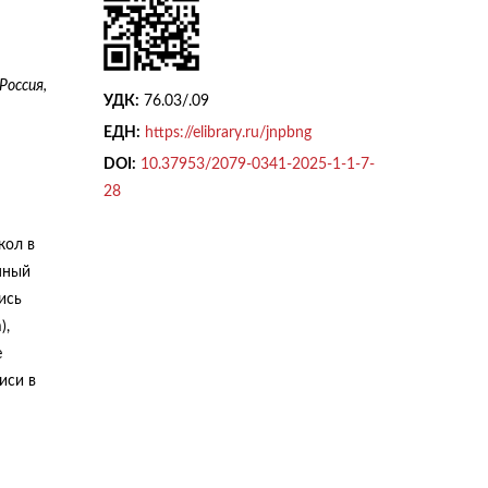
Россия,
УДК:
76.03/.09
ЕДН:
https://elibrary.ru/jnpbng
DOI:
10.37953/2079-0341-2025-1-1-7-
28
кол в
нный
ись
),
е
иси в