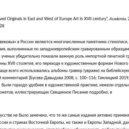
Originals in East and West of Europe Art in XVII century”,
Academia
,
-28
вековья» в России являются многочисленные памятники стенописи,
лия, выполненные по западноевропейским гравированным образцам
 ученых убедительно показали важную роль импортной печатной г
ины XVII столетия, его переходе к художественным формам Нового
чаще всего использовались альбомы гравюр (увражи) на библейскую
 комментарий [Бусева-Давыдова 2008, c. 100–116; Гамлицкий 2019,
nts) были гораздо удобнее в художественной практике, нежели отдель
 сюжетов, иллюстрирующих Священное Писание подробно, в
усстве не было замечено, что те же самые издания активно примен
оссии и странах Восточной Европы, но также и Европы Западной, да