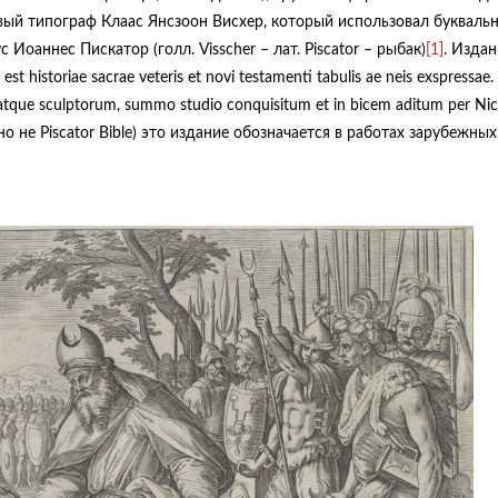
ый типограф Клаас Янсзоон Висхер, который использовал букваль
Иоаннес Пискатор (голл. Visscher – лат. Piscator – рыбак)
[1]
. Издан
 historiae sacrae veteris et novi testamenti tabulis ae neis exspressae
m atque sculptorum, summo studio conquisitum et in bicem aditum per Ni
(но не Piscator Bible) это издание обозначается в работах зарубежных