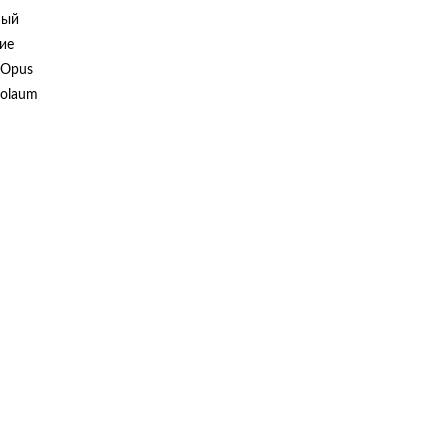
ный
ие
. Opus
colaum