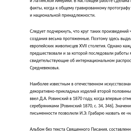
и Латинской Америки. В настоящей работе сделана
факты, когда к общему гравированному протографу
и национальной принадлежности.
Следует подчеркнуть, что круг таких произведений
создания весьма протяженные. Поэтому здесь выде
европейских живописцев XVII столетия. Однако каж
предшествовали и за которой последовали работы 
свидетельствующие об интернациональном распрост
Средневековья.
Наиболее известным в отечественном искусствозна
декоративно-прикладных изделий второй половины X
ввел Д.А. Ровинский в 1870 году, когда впервые о
серебряниками [Ровинский 1870, c. 34, 346]. Значе
письменности позволили И.Э. Грабарю назвать ее «на
Альбом без текста Священного Писания, составленный