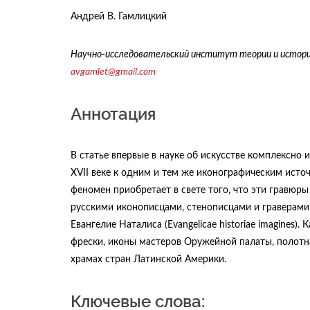
Андрей В. Гамлицкий
Научно-исследовательский институт теории и истории
avgamlet
@
gmail
.
com
Аннотация
В статье впервые в науке об искусстве комплексн
XVII веке к одним и тем же иконографическим исто
феномен приобретает в свете того, что эти гравюр
русскими иконописцами, стенописцами и граверами в
Евангелие Наталиса (Evangelicae historiae imagines
фрески, иконы мастеров Оружейной палаты, полотна
храмах стран Латинской Америки.
Ключевые слова: