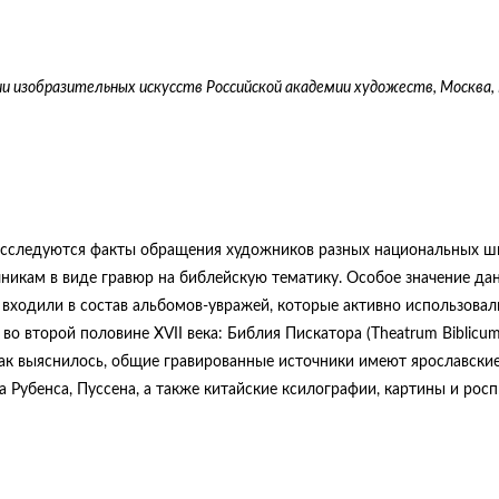
 изобразительных искусств Российской академии художеств, Москва, 
о исследуются факты обращения художников разных национальных ш
чникам в виде гравюр на библейскую тематику. Особое значение да
ы входили в состав альбомов-увражей, которые активно использовал
о второй половине XVII века: Библия Пискатора (Theatrum Вiblicum
). Как выяснилось, общие гравированные источники имеют ярославски
 Рубенса, Пуссена, а также китайские ксилографии, картины и росп