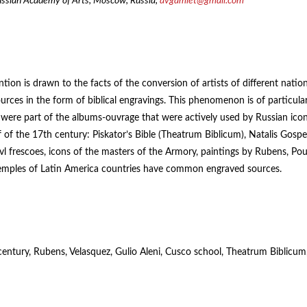
Russian Academy of Arts,
Moscow, Russia,
avgamlet@gmail.com
tention is drawn to the facts of the conversion of artists of different natio
rces in the form of biblical engravings. This phenomenon is of particula
s were part of the albums-ouvrage that were actively used by Russian ico
f of the 17th century: Piskator’s Bible (Theatrum Biblicum), Natalis Gospe
lavl frescoes, icons of the masters of the Armory, paintings by Rubens, Pou
temples of Latin America countries have common engraved sources.
entury, Rubens, Velasquez, Gulio Aleni, Cusco school, Theatrum Вiblicum