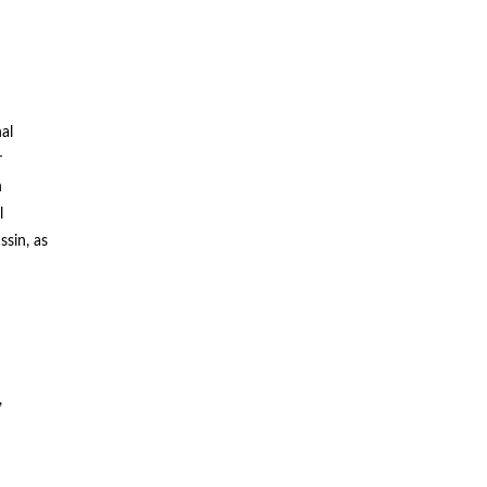
nal
r
n
l
ssin, as
,