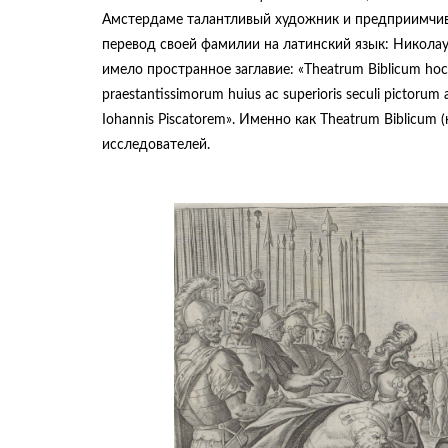
Амстердаме талантливый художник и предприимчив
перевод своей фамилии на латинский язык: Николаус 
имело пространное заглавие: «Theatrum Вiblicum hoс est
praestantissimorum huius ac superioris seculi pictoru
Iohannis Piscatorem». Именно как Theatrum Вiblicum 
исследователей.