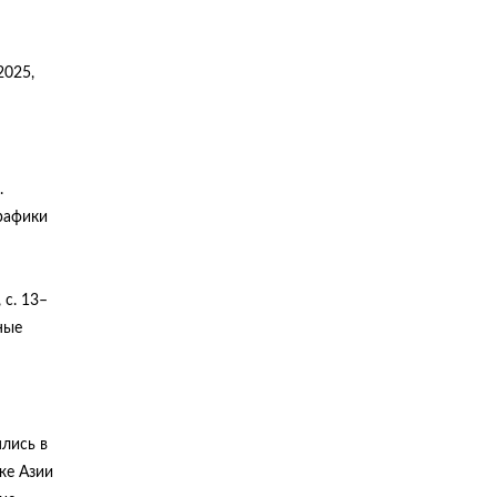
 2025,
.
рафики
 c. 13–
ные
ялись в
же Азии