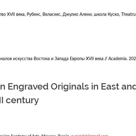
во XVII века, Рубенс, Веласкес, Джулио Алени, школа Куско, Theatr
лов искусства Востока и Запада Европы XVII века
// Academia. 20
ngraved Originals in East an
II century