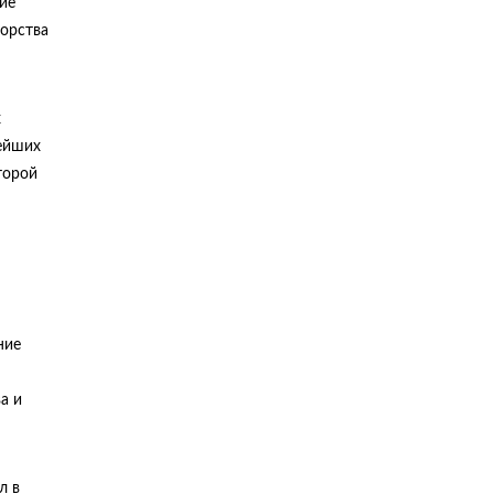
ие
торства
х
нейших
торой
ние
а и
л в