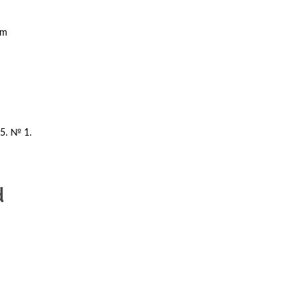
um
25. № 1.
d