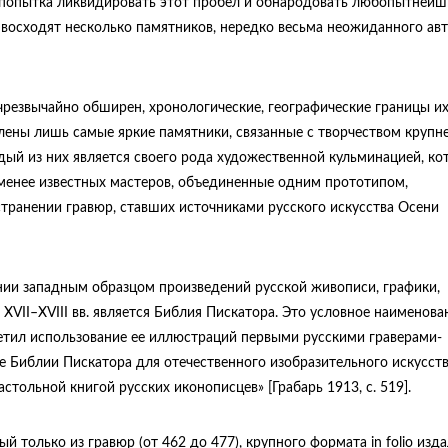
 попытка ликвидировать этот пробел и обнародовать любопытнейш
 восходят несколько памятников, нередко весьма неожиданного ав
 чрезвычайно обширен, хронологические, географические границы и
лены лишь самые яркие памятники, связанные с творчеством круп
дый из них является своего рода художественной кульминацией, ко
менее известных мастеров, объединенные одним прототипом,
ранении гравюр, ставших источниками русского искусства Осени
нии западным образцом произведений русской живописи, графики,
VII–XVIII вв. является Библия Пискатора. Это условное наименова
тметил использование ее иллюстраций первыми русскими граверами-
ние Библии Пискатора для отечественного изобразительного искусств
стольной книгой русских иконописцев» [Грабарь 1913, c. 519].
 только из гравюр (от 462 до 477), крупного формата in folio изда