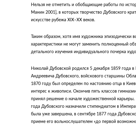
Нельзя не отметить и обобщающие работы по исто
Манин 2001], в которых творчество Дубовского кра
искусстве рубежа XIX–XX веков.
Таким образом, хотя имя художника эпизодически в
характеристики не могут заменить полноценный обз
детального изучения индивидуального почерка худ
Николай Дубовской родился 5 декабря 1859 года в 
Андреевича Дубовского, войскового старшины Облас
1870 году был определен по настоянию отца в Кие
интерес к живописи. Окончив пять классов гимназии
принял решение о начале художественной карьеры. 
года Дубовского назначили стипендиатом в Импера
была уже завершена, в сентябре 1877 года Дубовск
приеме его вольнослушателем «до первой возможно