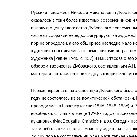
Русский пейзажист Николай Никанорович Дубовской
оказалось в тени более известных современников и
высокую оценку творчества Дубовского современны
частных собраний нередко фигурируют на художеств
пор не определен, а его обширное наследие мало и
художника оценивались современниками по-разному
художника [Репин 1946, с. 157] и В.В. Стасова о ег
обзором творчества Дубовского, составленным А.Н.
мастера и поставил его ниже других корифеев русско
Первая персональная экспозиция Дубовского была о
году не состоялась из-за политической обстановк
проводились в Новочеркасске (1946, 1948, 1986) и Р
возобновился лишь в конце 1990-х годов: произвед
аукционах (MacDougall’s, Christie’s и др.). Сегодн
так и небольшие этюды – можно увидеть на выставк
до сих пор не состоялась ни одна масштабная нау