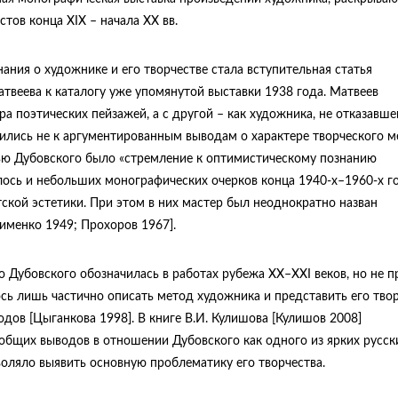
тов конца XIX – начала ХХ вв.
ания о художнике и его творчестве стала вступительная статья
атвеева к каталогу уже упомянутой выставки 1938 года. Матвеев
ра поэтических пейзажей, а с другой – как художника, не отказавше
дились не к аргументированным выводам о характере творческого м
тью Дубовского было «стремление к оптимистическому познанию
салось и небольших монографических очерков конца 1940-х–1960-х го
кой эстетики. При этом в них мастер был неоднократно назван
именко 1949; Прохоров 1967].
 Дубовского обозначилась в работах рубежа XX–XXI веков, но не п
ось лишь частично описать метод художника и представить его тво
дов [Цыганкова 1998]. В книге В.И. Кулишова [Кулишов 2008]
общих выводов в отношении Дубовского как одного из ярких русск
зволяло выявить основную проблематику его творчества.