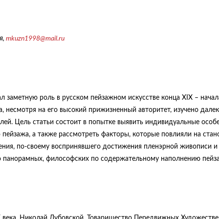
я,
mkuzn1998@mail.ru
л заметную роль в русском пейзажном искусстве конца XIX – начал
, несмотря на его высокий прижизненный авторитет, изучено далек
лей. Цель статьи состоит в попытке выявить индивидуальные особ
 пейзажа, а также рассмотреть факторы, которые повлияли на стан
ения, по-своему воспринявшего достижения пленэрной живописи и
о панорамных, философских по содержательному наполнению пейз
XX века, Николай Дубовской, Товарищество Передвижных Художеств