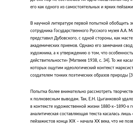
его как одного из самостоятельных и ярких пейзажис
В научной литературе первой попыткой обобщить зн
сотрудника Государственного Русского музея А.А. М
представил Дубовского, с одной стороны, как масте
академических приемов. Однако его замечания сво
художника, а к утверждению о том, что особеннос
действительности» [Матвеев 1938, с. 34]. То же ка
которых ощутим идеологический контекст марксистс
создателем тонких поэтических образов природы [З
Попытка более внимательно рассмотреть творчество
к полновесным выводам. Так, Е.Н. Цыганковой удал
в контексте художественной жизни 1880-х–1890-х го
аналитическая составляющая текста касалась лишь 
пейзажистов конца XIX – начала XX века, что не по