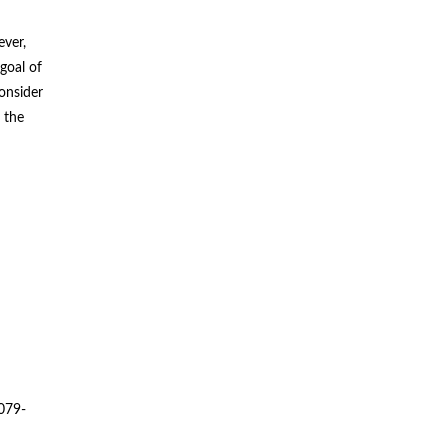
ever,
 goal of
onsider
 the
079-