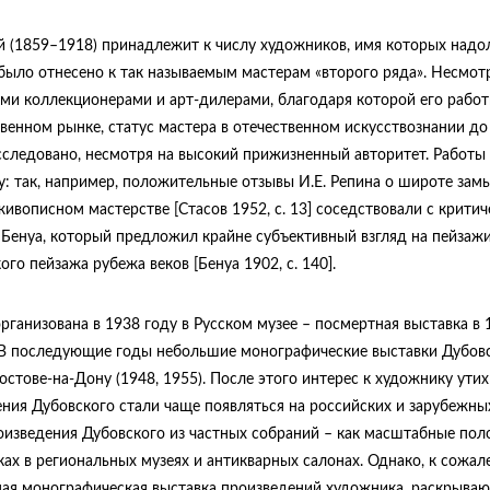
 (1859–1918) принадлежит к числу художников, имя которых надо
 было отнесено к так называемым мастерам «второго ряда». Несмот
ми коллекционерами и арт-дилерами, благодаря которой его работ
енном рынке, статус мастера в отечественном искусствознании до
сследовано, несмотря на высокий прижизненный авторитет. Работы
: так, например, положительные отзывы И.Е. Репина о широте зам
о живописном мастерстве [Стасов 1952, с. 13] соседствовали с крити
 Бенуа, который предложил крайне субъективный взгляд на пейзаж
го пейзажа рубежа веков [Бенуа 1902, с. 140].
рганизована в 1938 году в Русском музее – посмертная выставка в 
и. В последующие годы небольшие монографические выставки Дубов
остове-на-Дону (1948, 1955). После этого интерес к художнику утих
ения Дубовского стали чаще появляться на российских и зарубежны
я произведения Дубовского из частных собраний – как масштабные пол
ах в региональных музеях и антикварных салонах. Однако, к сожал
чная монографическая выставка произведений художника, раскрыва