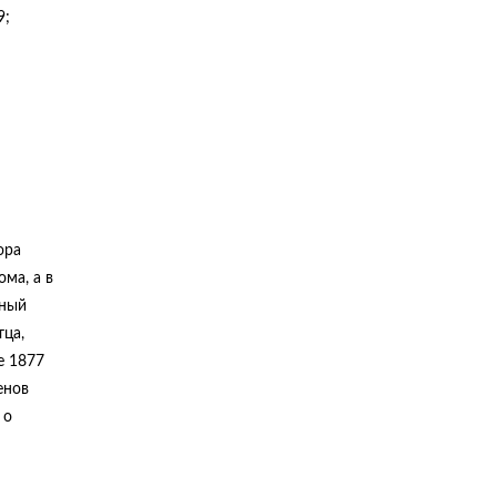
9;
ора
ма, а в
зный
тца,
е 1877
енов
 о