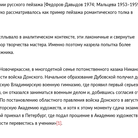
рии русского пейзажа [Федоров-Давыдов 1974; Мальцева 1953–195
тко рассматривалось как пример пейзажа романтического толка в
сплывало в аналитическом контексте, эти лаконичные и свернутые
ор творчества мастера. Именно поэтому назрела попытка более
ожника.
Новочеркасске, в многодетной семье потомственного казака Никан
ти войска Донского. Начальное образование Дубовской получил до
вскую Владимирскую военную гимназию, где проявил первый серье
, он отказался заниматься военным делом и, добившись согласия о
По постановлению областного правления войска Донского в август
торскую Академию художеств, и хотя к этому моменту сдача экзам
ой приехал в Петербург, где подал прошение в Академию художеств
сти перевестись в ученики»
[1]
.