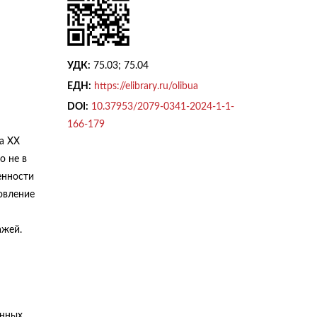
УДК:
75.03; 75.04
ЕДН:
https://elibrary.ru/olibua
DOI:
10.37953/2079-0341-2024-1-1-
166-179
а XX
о не в
енности
овление
ажей.
енных