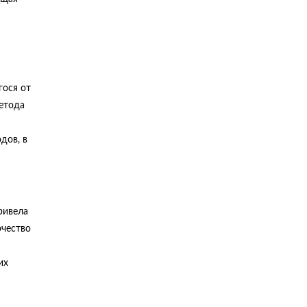
гося от
етода
дов, в
ривела
рчество
их