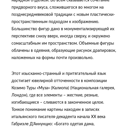
нарядной отделкой. Во всем сказывается сочетание
придворного вкуса, сложившегося во многом на
позднесредневековой традиции с новым пластически-
пространственным подходом к изображению.
Большинство фигур дано в монументализирующей их
перспективе снизу вверх, иногда сверху, и окружено
сомасштабным им пространством. Объемные фигуры
облачены в одеяния, образующие рисунок драпировок,
наложенных на формы почти произвольно.
Этот изысканно-странный и притягательный язык
достигает ювелирной отточенности в композиции
Козимо Туры «Муза» (Калиопа) (Национальная галерея,
Лондон), где все элементы – жесткие, резные,
изгибающиеся – сливаются в законченное целое.
Тонкое понимание картины находим в записях
итальянского писателя-декадента начала XX века
Габриэле Д’Аннунцио: «Богато одетая дама,