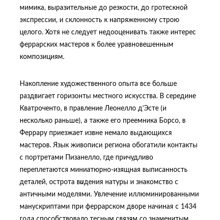
мимика, выразительные до резкости, до гротескной
экспрессии, и склонность к напряженному строю
целого. Хотя не следует недооценивать также интерес
феррарских мастеров к более уравновешенным
композициям.
Накопление художественного опыта все больше
раздвигает горизонты местного искусства. В середине
Кватроченто, в правление Леонелло д’Эсте (и
несколько раньше), а также его преемника Борсо, в
Феррару приезжает извне немало выдающихся
мастеров. Язык живописи региона обогатили контакты
с портретами Пизанелло, где причудливо
переплетаются миниатюрно-изящная выписанность
деталей, острота в
и
дения натуры и знакомство с
античными моделями. Увлечение иллюминированными
манускриптами при феррарском дворе начиная с 1434
года способствовало тесным связям со знаменитым