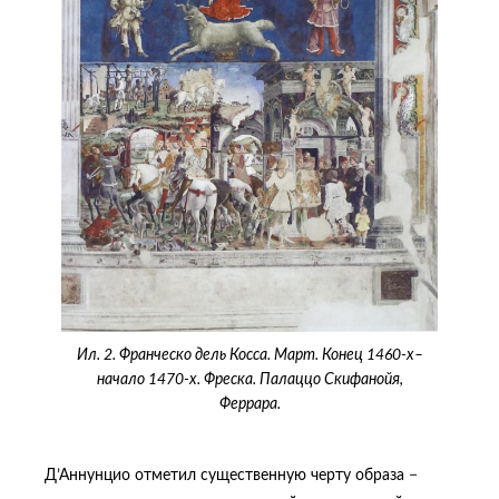
Ил. 2. Франческо дель Косса. Март. Конец 1460-х–
начало 1470-х. Фреска. Палаццо Скифанойя,
Феррара.
Д’Аннунцио отметил существенную черту образа −