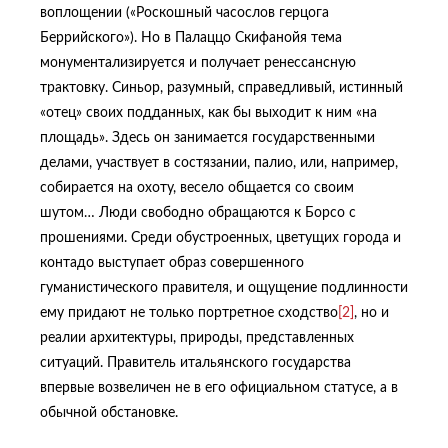
воплощении («Роскошный часослов герцога
Беррийского»). Но в Палаццо Скифанойя тема
монументализируется и получает ренессансную
трактовку. Синьор, разумный, справедливый, истинный
«отец» своих подданных, как бы выходит к ним «на
площадь». Здесь он занимается государственными
делами, участвует в состязании, палио, или, например,
собирается на охоту, весело общается со своим
шутом… Люди свободно обращаются к Борсо с
прошениями. Среди обустроенных, цветущих города и
контадо выступает образ совершенного
гуманистического правителя, и ощущение подлинности
ему придают не только портретное сходство
[2]
, но и
реалии архитектуры, природы, представленных
ситуаций. Правитель итальянского государства
впервые возвеличен не в его официальном статусе, а в
обычной обстановке.