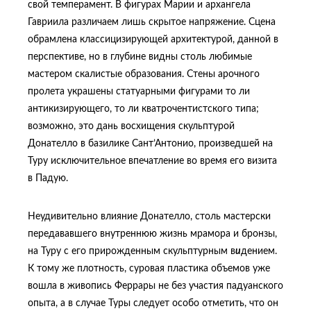
свой темперамент. В фигурах Марии и архангела
Гавриила различаем лишь скрытое напряжение. Сцена
обрамлена классицизирующей архитектурой, данной в
перспективе, но в глубине видны столь любимые
мастером скалистые образования. Стены арочного
пролета украшены статуарными фигурами то ли
антикизирующего, то ли кватрочентистского типа;
возможно, это дань восхищения скульптурой
Донателло в базилике Сант’Антонио, произведшей на
Туру исключительное впечатление во время его визита
в Падую.
Неудивительно влияние Донателло, столь мастерски
передававшего внутреннюю жизнь мрамора и бронзы,
на Туру с его прирожденным скульптурным в
и
дением.
К тому же плотность, суровая пластика объемов уже
вошла в живопись Феррары не без участия падуанского
опыта, а в случае Туры следует особо отметить, что он