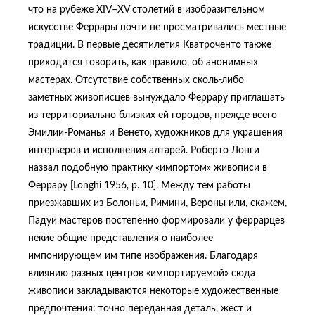
что на рубеже XIV–XV столетий в изобразительном
искусстве Феррары почти не просматривались местные
традиции. В первые десятилетия Кватроченто также
приходится говорить, как правило, об анонимных
мастерах. Отсутствие собственных сколь-либо
заметных живописцев вынуждало Феррару приглашать
из территориально близких ей городов, прежде всего
Эмилии-Романья и Венето, художников для украшения
интерьеров и исполнения алтарей. Роберто Лонги
назвал подобную практику «импортом» живописи в
Феррару [Longhi 1956, p. 10]. Между тем работы
приезжавших из Болоньи, Римини, Вероны или, скажем,
Падуи мастеров постепенно формировали у феррарцев
некие общие представления о наиболее
импонирующем им типе изображения. Благодаря
влиянию разных центров «импортируемой» сюда
живописи закладываются некоторые художественные
предпочтения: точно переданная деталь, жест и