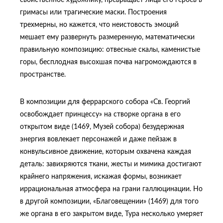
свойственное художнику, превращает лица его героев в
гримасы или трагические маски. Построения
трехмерны, но кажется, что неистовость эмоций
мешает ему развернуть размеренную, математически
правильную композицию: отвесные скалы, каменистые
горы, бесплодная высохшая почва нагромождаются в
пространстве.
В композиции для феррарского собора «Св. Георгий
освобождает принцессу» на створке органа в его
открытом виде (1469, Музей собора) безудержная
энергия вовлекает персонажей и даже пейзаж в
конвульсивное движение, которым охвачена каждая
деталь: завихряются ткани, жесты и мимика достигают
крайнего напряжения, искажая формы, возникает
иррациональная атмосфера на грани галлюцинации. Но
в другой композиции, «Благовещении» (1469) для того
же органа в его закрытом виде, Тура несколько умеряет