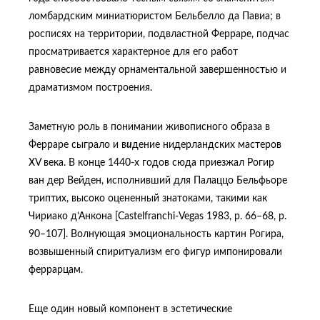
ломбардским миниатюристом Бельбелло да Павиа; в
росписях на территории, подвластной Ферраре, подчас
просматривается характерное для его работ
равновесие между орнаментальной завершенностью и
драматизмом построения.
Заметную роль в понимании живописного образа в
Ферраре сыграло и в
и
дение нидерландских мастеров
XV века. В конце 1440-х годов сюда приезжал Рогир
ван дер Вейден, исполнивший для Палаццо Бельфьоре
триптих, высоко оцененный знатоками, такими как
Чириако д’Анкона [Castelfranchi-Vegas 1983, p. 66–68, p.
90–107]. Волнующая эмоциональность картин Рогира,
возвышенный спиритуализм его фигур импонировали
феррарцам.
Еще один новый компонент в эстетические