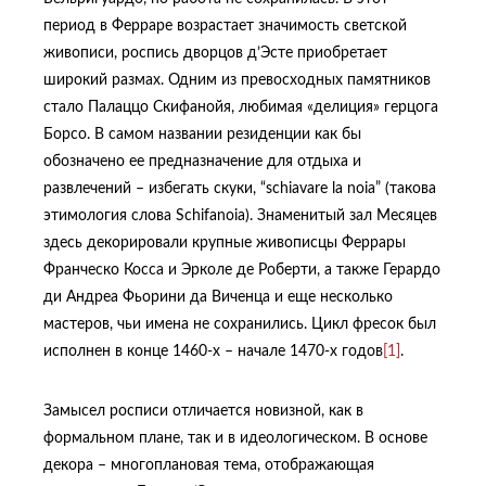
период в Ферраре возрастает значимость светской
живописи, роспись дворцов д’Эсте приобретает
широкий размах. Одним из превосходных памятников
стало Палаццо Скифанойя, любимая «делиция» герцога
Борсо. В самом названии резиденции как бы
обозначено ее предназначение для отдыха и
развлечений – избегать скуки, “schiavare la noia” (такова
этимология слова Schifanoia). Знаменитый зал Месяцев
здесь декорировали крупные живописцы Феррары
Франческо Косса и Эрколе де Роберти, а также Герардо
ди Андреа Фьорини да Виченца и еще несколько
мастеров, чьи имена не сохранились. Цикл фресок был
исполнен в конце 1460-х – начале 1470-х годов
[1]
.
Замысел росписи отличается новизной, как в
формальном плане, так и в идеологическом. В основе
декора – многоплановая тема, отображающая