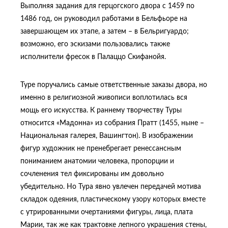
Выполняя задания для герцогского двора с 1459 по
1486 год, он руководил работами в Бельфьоре на
завершающем их этапе, а затем – в Бельригуардо;
возможно, его эскизами пользовались также
исполнители фресок в Палаццо Скифанойя.
Туре поручались самые ответственные заказы двора, но
именно в религиозной живописи воплотилась вся
мощь его искусства. К раннему творчеству Туры
относится «Мадонна» из собрания Пратт (1455, ныне –
Национальная галерея, Вашингтон). В изображении
фигур художник не пренебрегает ренессансным
пониманием анатомии человека, пропорции и
сочленения тел фиксированы им довольно
убедительно. Но Тура явно увлечен передачей мотива
складок одеяния, пластическому узору которых вместе
с утрированными очертаниями фигуры, лица, плата
Марии, так же как трактовке лепного украшения стены,