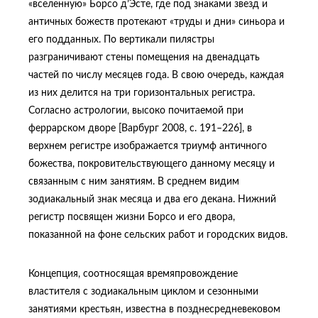
«вселенную» Борсо д’Эсте, где под знаками звезд и
античных божеств протекают «труды и дни» синьора и
его подданных. По вертикали пилястры
разграничивают стены помещения на двенадцать
частей по числу месяцев года. В свою очередь, каждая
из них делится на три горизонтальных регистра.
Согласно астрологии, высоко почитаемой при
феррарском дворе [Варбург 2008, с. 191–226], в
верхнем регистре изображается триумф античного
божества, покровительствующего данному месяцу и
связанным с ним занятиям. В среднем видим
зодиакальный знак месяца и два его декана. Нижний
регистр посвящен жизни Борсо и его двора,
показанной на фоне сельских работ и городских видов.
Концепция, соотносящая времяпровождение
властителя с зодиакальным циклом и сезонными
занятиями крестьян, известна в позднесредневековом