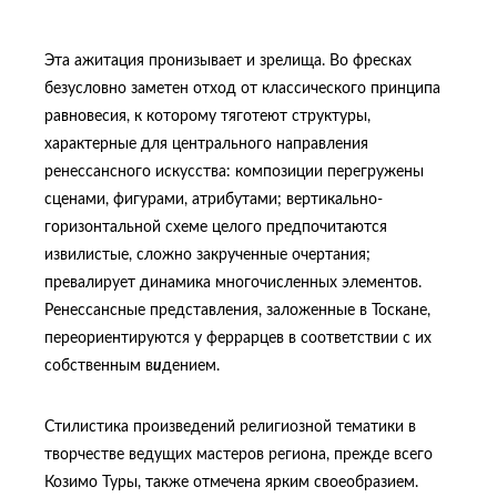
Эта ажитация пронизывает и зрелища. Во фресках
безусловно заметен отход от классического принципа
равновесия, к которому тяготеют структуры,
характерные для центрального направления
ренессансного искусства: композиции перегружены
сценами, фигурами, атрибутами; вертикально-
горизонтальной схеме целого предпочитаются
извилистые, сложно закрученные очертания;
превалирует динамика многочисленных элементов.
Ренессансные представления, заложенные в Тоскане,
переориентируются у феррарцев в соответствии с их
собственным в
и
дением.
Стилистика произведений религиозной тематики в
творчестве ведущих мастеров региона, прежде всего
Козимо Туры, также отмечена ярким своеобразием.