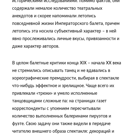
историческими исследованиями: помимо фактов, они
содержали немалое количество театральных
анекдотов и скорее напоминали летопись
повседневной жизни Императорского балета, причем
летопись эта носила субъективный характер – в ней
явно прослеживались личные вкусы, привязанности и
даже характер авторов.
В целом балетные критики конца XIX – начала ХХ века
не стремились описывать танец и не вдавались в
хореографические премудрости, выбирая в спектакле
что-нибудь эффектное и зрелищное. Чаще всего их
привлекали «трюки» и умело исполненные
танцовщицами сложные па: на страницах газет
корреспонденты с упоением пересчитывали
количество выполненных балеринами пируэтов и
фуэте. Свою задачу они также видели в передаче
читателю внешнего образа спектакля: декораций и