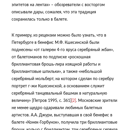
эпитетов на лентах» – обозреватели с восторгом
описывали дары, сожалея, что эта традиция
сохранилась только в балете.
К примеру, из рецензии можно было узнать, что в
Петербурге в бенефис М.Ф. Кшесинской были
поднесены «от галереи 4-го яруса серебряный жбан»,
от балетоманов по подписке «роскошная
бриллиантовая брошь-лира изящной работы и
бриллиантовые шпильки», а также «небольшой
серебряный мольберт, на котором сделан по серебру
портрет г-жи Кшесинской, а основанием служит
серебряный танцевальный башмак в натуральную
величину» [Петров 1995, с. 361]
[2]
. Московские зрители
не менее щедро одаривали любимых балетных
артистов. А.А. Джури, выступавшая в свой бенефис в
балете «Конек-Горбунок», получила три бриллиантовые
броши, кольцо с бриллиантом, три серебряных сервиза,