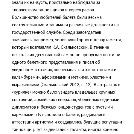
знали их наизусть, пристально наблюдали за
творчеством танцовщиков и хореографов.
Большинство любителей балета были весьма
состоятельными и занимали различные должности на
государственной службе. Среди завсегдатаев
значились, например, чиновники Горного департамента,
который возглавлял К.А. Скальковский. В течение
нескольких десятилетий сам он не пропускал почти ни
одного балетного представления и писал об
увиденном в газетах, «пересыпая статьи остротами и
каламбурами», афоризмами и меткими, хлесткими
выражениями [Скальковский 2012, с. 12]. В антрактах в
«курилке» можно было увидеть владельцев крупных
состояний, армейских генералов, убеленных сединами
дипломатов и безусых юнцов-студентов с пустыми
карманами. «Тут спорили о балете, раздавались
аттестации артистам и создавались будущие репутации
танцовщиц. Тут выдвигались таланты, иногда конечно