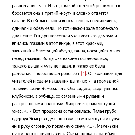
равнодушие. <…> И вот, с какой-то дикой решимостью
бросается она в третий «круг» и словно отдается
сатане. В ней змееныш и кошка теперь соединились,
одичали и обезумели. По готической зале пробежало
движение. Рыцари перестали ухаживать за дамами и
впились глазами в этот вихрь, в этот красный,
звенящий и блестящий абсурд танца, носящийся у них
перед глазами. Когда она наконец остановилась,
тяжело дыша и чуть не падая, в глазах ее была
радость», – повествовал рецензент
[4]
. Он «оживил» для
читателей и сцену наказания цыганки: «На громадной
тележке везли Эсмеральду. Она сидела, свернувшись
клубочком, в рубище, со связанными руками и
растрепанными волосами. Лицо ее выражало тупой
ужас. <…> Вот процессия остановилась. Палач грубо
сдернул Эсмеральду с повозки, размотал путы и сунул
ей в руку огромную покаянную свечу <…>. Маленькие
ручки плохо повиновались. Свеча дрожала, нагибаясь