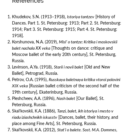
References
Khudekov, S.N. (1913–1918),
Istoriya tantzev
[History of
Dances. Part 1. St. Petersburg: 1913; Part 2. St. Petersburg:
1914; Part 3. St. Petersburg: 1915; Part 4. St. Petersburg:
1918].
Korshunova, N.A. (2019),
Misl’ o tantze: Kritika i moskovskii
balet nachala ХХ veka
[Thoughts on dance: critique and
Moscow ballet of the early 20th century], St. Petersburg,
Russia.
Levinson, А.Ya. (1918),
Starii i novii balet
[Old and New
Ballet], Petrograd, Russia.
Petrov, O.A. (1995),
Russkaya baletnaya kritika vtoroi polovini
XIX veka
[Russian ballet criticism of the second half of the
19th century], Ekaterinburg, Russia.
Pleshcheev, A.A. (1896),
Nash balet
[Our Ballet], St.
Petersburg, Russia.
Skal’kovskii, K.A. (1886),
Tanzi, balet, ikh istoriya i mesto v
riadu iziashchnikh iskusstv
[Dances, ballet, their history, and
place among Fine Arts], St. Petersburg, Russia.
Skal’kovskii, K.A. (2012),
Stat’i o balete. Sost. M.A. Dommes,