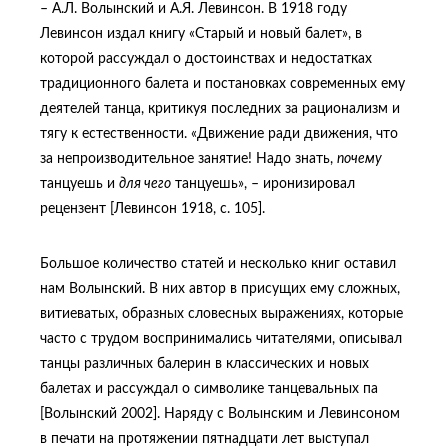
– А.Л. Волынский и А.Я. Левинсон. В 1918 году
Левинсон издал книгу «Старый и новый балет», в
которой рассуждал о достоинствах и недостатках
традиционного балета и постановках современных ему
деятелей танца, критикуя последних за рационализм и
тягу к естественности. «Движение ради движения, что
за непроизводительное занятие! Надо знать,
почему
танцуешь и
для чего
танцуешь», – иронизировал
рецензент [Левинсон 1918, с. 105].
Большое количество статей и несколько книг оставил
нам Волынский. В них автор в присущих ему сложных,
витиеватых, образных словесных выражениях, которые
часто с трудом воспринимались читателями, описывал
танцы различных балерин в классических и новых
балетах и рассуждал о символике танцевальных па
[Волынский 2002]. Наряду с Волынским и Левинсоном
в печати на протяжении пятнадцати лет выступал