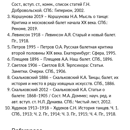
Сост., вступ. ст., комм., список статей Г.Н.
Добровольской. СПб.: Гиперион, 2002.
Коршунова 2019 – Коршунова Н.А. Мысль о танце:
Критика и московский балет начала ХХ века. СПб.:
Реноме, 2019.
Левинсон 1918 – Левинсон А.Я. Старый и новый балет.
Пг., 1918.
Петров 1995 – Петров О.А. Русская балетная критика
второй половины XIX века. Екатеринбург: Сфера, 1995.
Плещеев 1896 – Плещеев А.А. Наш балет. СПб., 1896.
Светлов 1906 – Светлов В.Я. Терпсихора: Статьи.
Заметки. Очерки. СПб., 1906.
Скальковский 1886 – Скальковский К.А. Танцы, балет, их
история и место в ряду изящных искусств. СПб., 1886.
Скальковский 2012 – Скальковский К.А. Статьи о
балете: 1868–1905 / Сост. М.А. Доммес; науч. ред. и
авт. вступ. ст. Н.Л. Дунаева. СПб.: Чистый лист, 2012.
Худеков 1913–1918 – Худеков С.Н. История танцев. Ч. 1.
СПб., 1913; Ч. 2. Пг., 1914; Ч. 3. Пг., 1915; Ч. 4. Пг., 1918.