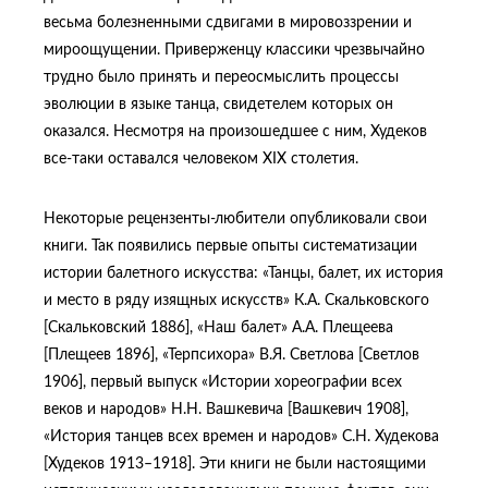
весьма болезненными сдвигами в мировоззрении и
мироощущении. Приверженцу классики чрезвычайно
трудно было принять и переосмыслить процессы
эволюции в языке танца, свидетелем которых он
оказался. Несмотря на произошедшее с ним, Худеков
все-таки оставался человеком XIX столетия.
Некоторые рецензенты-любители опубликовали свои
книги. Так появились первые опыты систематизации
истории балетного искусства: «Танцы, балет, их история
и место в ряду изящных искусств» К.А. Скальковского
[Скальковский 1886], «Наш балет» А.А. Плещеева
[Плещеев 1896], «Терпсихора» В.Я. Светлова [Светлов
1906], первый выпуск «Истории хореографии всех
веков и народов» Н.Н. Вашкевича [Вашкевич 1908],
«История танцев всех времен и народов» С.Н. Худекова
[Худеков 1913–1918]. Эти книги не были настоящими