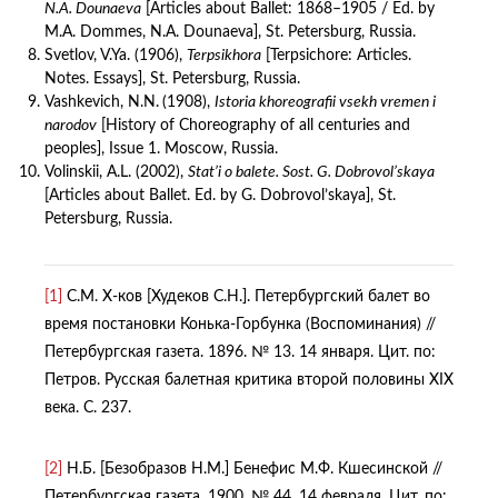
N.A. Dounaeva
[Articles about Ballet: 1868–1905 / Ed. by
M.A. Dommes, N.A. Dounaeva], St. Petersburg, Russia.
Svetlov, V.Ya. (1906),
Terpsikhora
[Terpsichore: Articles.
Notes. Essays], St. Petersburg, Russia.
Vashkevich, N.N.
(1908),
Istoria khoreografii vsekh vremen i
narodov
[History of Choreography of all centuries and
peoples], Issue 1. Moscow, Russia.
Volinskii, А.L. (2002),
Stat’i o balete. Sost. G. Dobrovol’skaya
[Articles about Ballet. Ed. by G. Dobrovol’skaya], St.
Petersburg, Russia.
[1]
С.М. Х-ков [Худеков С.Н.]. Петербургский балет во
время постановки Конька-Горбунка (Воспоминания) //
Петербургская газета. 1896. № 13. 14 января. Цит. по:
Петров. Русская балетная критика второй половины XIX
века. С. 237.
[2]
Н.Б. [Безобразов Н.М.] Бенефис М.Ф. Кшесинской //
Петербургская газета. 1900. № 44. 14 февраля. Цит. по: