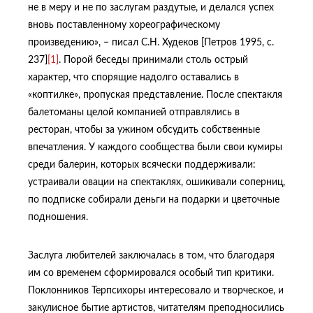
не в меру и не по заслугам раздутые, и делался успех
вновь поставленному хореографическому
произведению», − писал С.Н. Худеков [Петров 1995, с.
237]
[1]
. Порой беседы принимали столь острый
характер, что спорящие надолго оставались в
«коптилке», пропуская представление. После спектакля
балетоманы целой компанией отправлялись в
ресторан, чтобы за ужином обсудить собственные
впечатления. У каждого сообщества были свои кумиры
среди балерин, которых всячески поддерживали:
устраивали овации на спектаклях, ошикивали соперниц,
по подписке собирали деньги на подарки и цветочные
подношения.
Заслуга любителей заключалась в том, что благодаря
им со временем сформировался особый тип критики.
Поклонников Терпсихоры интересовало и творческое, и
закулисное бытие артистов, читателям преподносились