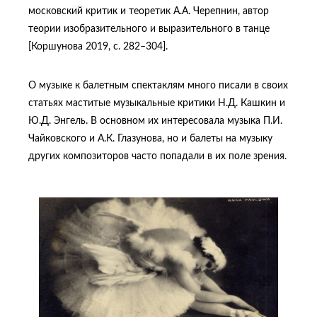
московский критик и теоретик А.А. Черепнин, автор
теории изобразительного и выразительного в танце
[Коршунова 2019, с. 282–304].
О музыке к балетным спектаклям много писали в своих
статьях маститые музыкальные критики Н.Д. Кашкин и
Ю.Д. Энгель. В основном их интересовала музыка П.И.
Чайковского и А.К. Глазунова, но и балеты на музыку
других композиторов часто попадали в их поле зрения.