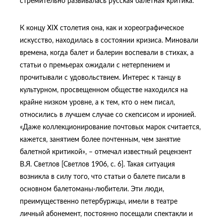
стремительно развивалась русская балетная критика.
К концу XIX столетия она, как и хореографическое
искусство, находилась в состоянии кризиса. Миновали
времена, когда балет и балерин воспевали в стихах, а
статьи о премьерах ожидали с нетерпением и
прочитывали с удовольствием. Интерес к танцу в
культурном, просвещенном обществе находился на
крайне низком уровне, а к тем, кто о нем писал,
относились в лучшем случае со скепсисом и иронией.
«Даже коллекционирование почтовых марок считается,
кажется, занятием более почтенным, чем занятие
балетной критикой», – отмечал известный рецензент
В.Я. Светлов [Светлов 1906, с. 6]. Такая ситуация
возникла в силу того, что статьи о балете писали в
основном балетоманы-любители. Эти люди,
преимущественно петербуржцы, имели в театре
личный абонемент, постоянно посещали спектакли и