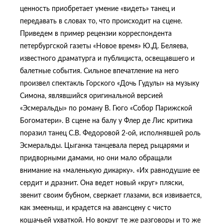
ценность приобретает умение «видеть» танец и
передавать в словах то, что происходит на сцене.
Приведем в пример рецензии корреспондента
петербургской газеты «Новое время» Ю.Д. Беляева,
известного драматурга и публициста, освещавшего и
балетные события. Сильное впечатление на него
произвел спектакль Горского «Дочь Гудулы» на музыку
Симона, являвшийся оригинальной версией
«Эсмеральды» по роману В. Гюго «Собор Парижской
Богоматери». В сцене на балу у Флер де Лис критика
поразил танец С.В. Федоровой 2-ой, исполнявшей роль
Эсмеральды. Цыганка танцевала перед рыцарями и
придворными дамами, но они мало обращали
внимание на «маленькую дикарку». «Их равнодушие ее
сердит и дразнит. Она ведет новый «круг» пляски,
звенит своим бубном, сверкает глазами, вся извивается,
как змееныш, и крадется на авансцену с чисто
кошачьей ухваткой. Но вокруг те же разговоры и то же