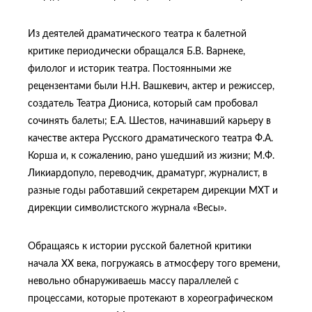
Из деятелей драматического театра к балетной
критике периодически обращался Б.В. Варнеке,
филолог и историк театра. Постоянными же
рецензентами были Н.Н. Вашкевич, актер и режиссер,
создатель Театра Диониса, который сам пробовал
сочинять балеты; Е.А. Шестов, начинавший карьеру в
качестве актера Русского драматического театра Ф.А.
Корша и, к сожалению, рано ушедший из жизни; М.Ф.
Ликиардопуло, переводчик, драматург, журналист, в
разные годы работавший секретарем дирекции МХТ и
дирекции символистского журнала «Весы».
Обращаясь к истории русской балетной критики
начала ХХ века, погружаясь в атмосферу того времени,
невольно обнаруживаешь массу параллелей с
процессами, которые протекают в хореографическом