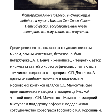
Фотография Анны Павловой в «Умирающем
лебеде» на музыку Камиля Сен-Санса. Санкт-
Петербургский государственный музей
театрального и музыкального искусства.
Среди рецензентов, связанных с художественным
миром, самым известным, безусловно, был
петербуржец А.Н. Бенуа – живописец и теоретик, автор
множества статей о хореографических спектаклях, в
том числе созданных в антрепризе С.П. Дягилева. А
одним из наиболее заметных и влиятельных
московских критиков являлся С.С. Мамонтов, сын
промышленника и мецената, владельца Русской
частной оперы С.И. Мамонтова. Мамонтов-младший
выступал в поддержку реформ и поддерживал
сотрудничество хореографа Горского с К.А. Коровиным.