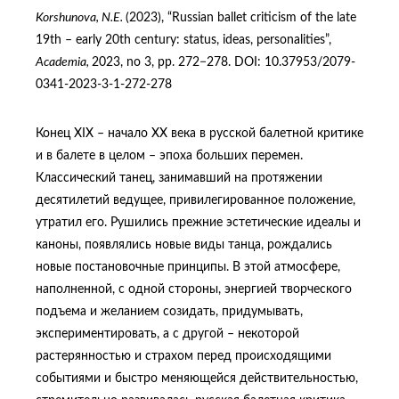
Korshunova
, N.E.
(2023), “Russian ballet criticism of the late
19th – early 20th century: status, ideas, personalities”,
Academia,
2023, no 3, pp. 272−278. DOI: 10.37953/2079-
0341-2023-3-1-272-278
Конец XIX – начало ХХ века в русской балетной критике
и в балете в целом – эпоха больших перемен.
Классический танец, занимавший на протяжении
десятилетий ведущее, привилегированное положение,
утратил его. Рушились прежние эстетические идеалы и
каноны, появлялись новые виды танца, рождались
новые постановочные принципы. В этой атмосфере,
наполненной, с одной стороны, энергией творческого
подъема и желанием созидать, придумывать,
экспериментировать, а с другой – некоторой
растерянностью и страхом перед происходящими
событиями и быстро меняющейся действительностью,