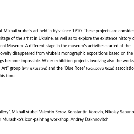
f Mikhail Vrubel’s art held in Kyiv since 1910. These projects are conside
itage of the artist in Ukraine, as well as to explore the existence history
onal Museum. A different stage in the museum’s activities started at the
novelty disappeared from Vrubel’s monographic expositions based on the
s became impossible. Wider exhibition projects involving also the works
 Art” group (
Mir iskusstva
) and the “Blue Rose” (
Golubaya Roza
) associati
his time.
ry”, Mikhail Vrubel, Valentin Serov, Konstantin Korovin, Nikolay Sapuno
der Murashko’s icon-painting workshop, Andrey Dakhnovitch