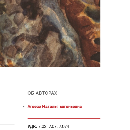
ОБ АВТОРАХ
Агеева Наталья Евгеньевна
УДК:
7:03; 7.07; 7.074