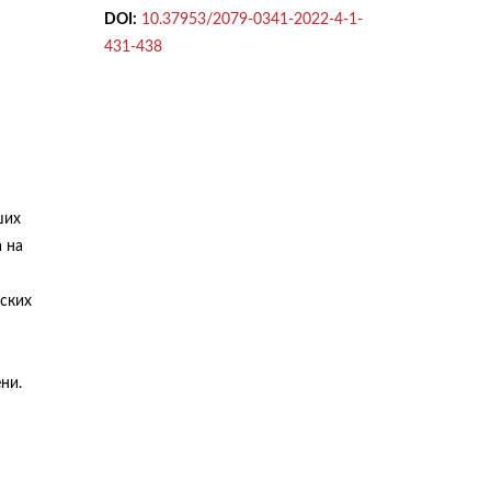
DOI:
10.37953/2079-0341-2022-4-1-
431-438
ших
 на
еских
ни.