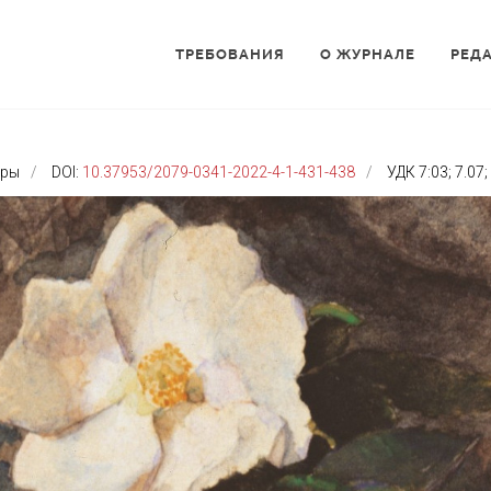
ТРЕБОВАНИЯ
О ЖУРНАЛЕ
РЕД
уры
DOI:
10.37953/2079-0341-2022-4-1-431-438
УДК 7:03; 7.07;