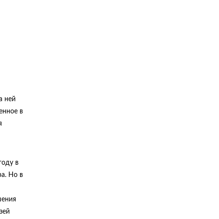
а ней
ченное в
я
году в
а. Но в
шения
зей