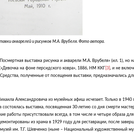
тавки акварелей и рисунков М.А. Врубеля. Фото автора.
осмертная выставка рисунка и акварели М.А. Врубеля» (ил. 1), но н
«Девочка на фоне персидского ковра», 1886, НМ ККГ
[3]
, и не вклю
 Средства, полученные от посещения выставки, предназначались дл
хаила Александровича из музейных афиш исчезает. Только в 1940 
а состоялась выставка, посвященная 30-летию со дня смерти мастер
ие работы присутствовали всегда, в том числе и четыре образа для
 демонтированы из храма в 1929 году для реставрации, после завер
музей им. Т.Г. Шевченко (ныне – Национальный художественный му