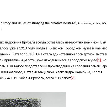
 history and issues of studying the creative heritage”,
Academia
, 2022, no 
8
ександровича Врубеля всегда оставалась невероятно значимой. Вы
алось уже в 1910 году, когда в Киевском Городском музее в мае ме
едений [Каталог 1910]. Она стала единственной посмертной выстав
ли привлечены работы, уже находившиеся в Городском музее
[1]
, но
ам. В каталоге представлены произведения из собраний семей Те
я Квятковского, Натальи Мацневой, Александра Палибина, Сергея
жника Н.И. Забелы-Врубель, всего 108 работ
[2]
.