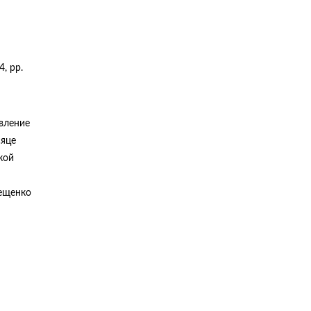
4, pp.
явление
сяце
кой
рещенко