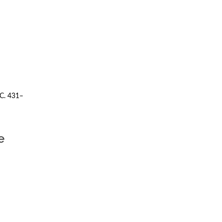
C. 431–
e