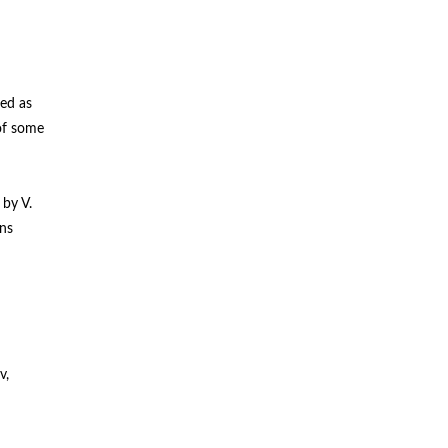
red as
 of some
 by V.
ons
v,