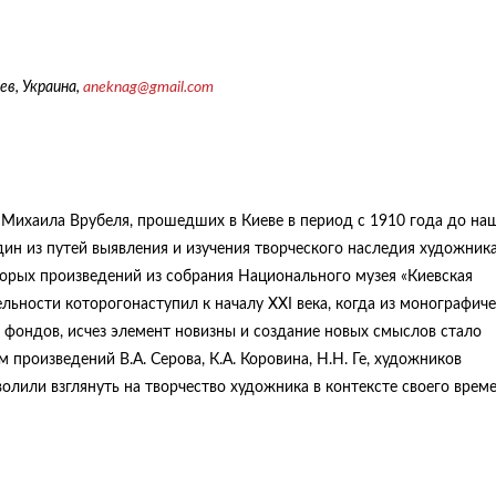
ев, Украина,
aneknag
@
gmail
.
com
к Михаила Врубеля, прошедших в Киеве в период с 1910 года до на
ин из путей выявления и изучения творческого наследия художника
торых произведений из собрания Национального музея «Киевская
ельности которогонаступил к началу XXI века, когда из монографич
 фондов, исчез элемент новизны и создание новых смыслов стало
произведений В.A. Серова, К.A. Коровина, Н.Н. Ге, художников
волили взглянуть на творчество художника в контексте своего време