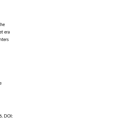
the
et era
nters
e
6. DOI: