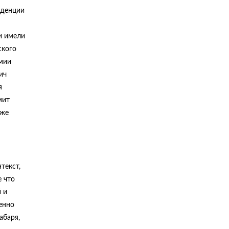
нденции
и имели
ского
мии
ич
я
мит
кже
текст,
е что
 и
менно
абаря,