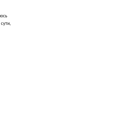
лось
 сути,