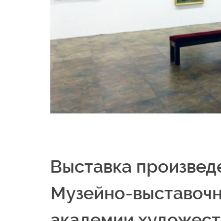
Выставка произведе
Музейно-выставочн
академии художест