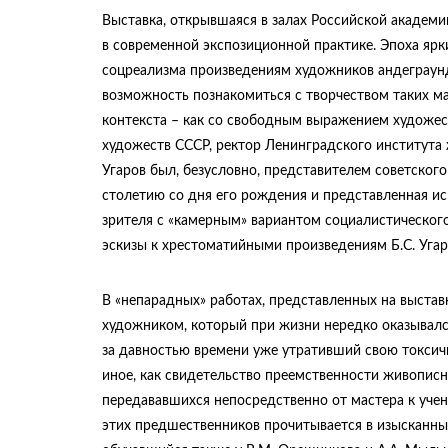
Выставка, открывшаяся в залах Российской академи
в современной экспозиционной практике. Эпоха яр
соцреализма произведениям художников андеграунда
возможность познакомиться с творчеством таких маст
контекста – как со свободным выражением художес
художеств СССР, ректор Ленинградского института 
Угаров был, безусловно, представителем советског
столетию со дня его рождения и представленная и
зрителя с «камерным» вариантом социалистического
эскизы к хрестоматийными произведениям Б.С. Уга
В «непарадных» работах, представленных на выстав
художником, который при жизни нередко оказывался
за давностью времени уже утративший свою токсично
иное, как свидетельство преемственности живопис
передававшихся непосредственно от мастера к ученик
этих предшественников прочитывается в изысканных