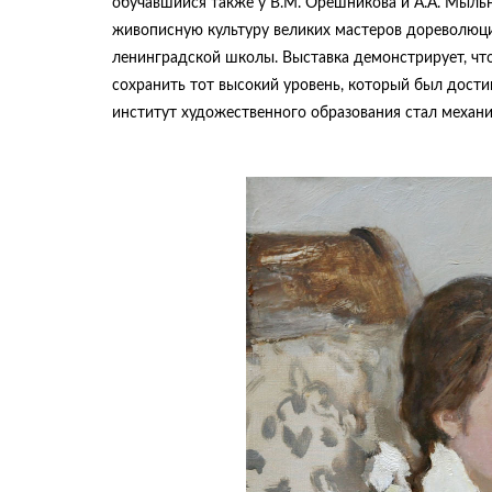
обучавшийся также у В.М. Орешникова и А.А. Мыльн
живописную культуру великих мастеров дореволюци
ленинградской школы. Выставка демонстрирует, чт
сохранить тот высокий уровень, который был достиг
институт художественного образования стал механ