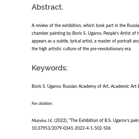
Abstract.
A review of the exhibition, which took part in the Rus
chamber painting by Boris S. Ugarov, People's Artist of
appears as a subtle, lyrical artist, a master of portrait
the high artistic culture of the pre-revolutionary era.
Keywords:
Boris S. Ugarov, Russian Academy of Art, Academic Art E
For citation
:
Muzyka, I.E.
(2022), “The Exhibition of B.S. Ugarov’s pai
10.37953/2079-0341-2022-4-1-502-506