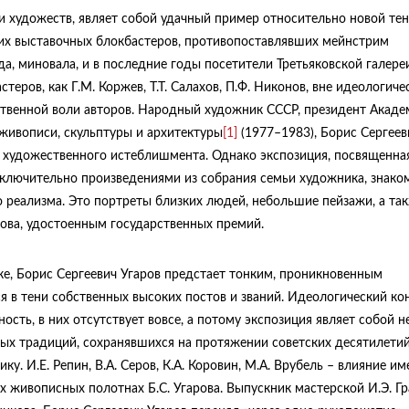
и художеств, являет собой удачный пример относительно новой те
ких выставочных блокбастеров, противопоставлявших мейнстрим
, миновала, и в последние годы посетители Третьяковской галере
еров, как Г.М. Коржев, Т.Т. Салахов, П.Ф. Никонов, вне идеологиче
твенной воли авторов. Народный художник СССР, президент Акаде
живописи, скульптуры и архитектуры
[1]
(1977–1983), Борис Сергеев
о художественного истеблишмента. Однако экспозиция, посвященна
сключительно произведениями из собрания семьи художника, знако
 реализма. Это портреты близких людей, небольшие пейзажи, а та
рова, удостоенным государственных премий.
ке, Борис Сергеевич Угаров предстает тонким, проникновенным
 в тени собственных высоких постов и званий. Идеологический кон
сть, в них отсутствует вовсе, а потому экспозиция являет собой н
ных традиций, сохранявшихся на протяжении советских десятилетий
у. И.Е. Репин, В.А. Серов, К.А. Коровин, М.А. Врубель – влияние и
 живописных полотнах Б.С. Угарова. Выпускник мастерской И.Э. Гр