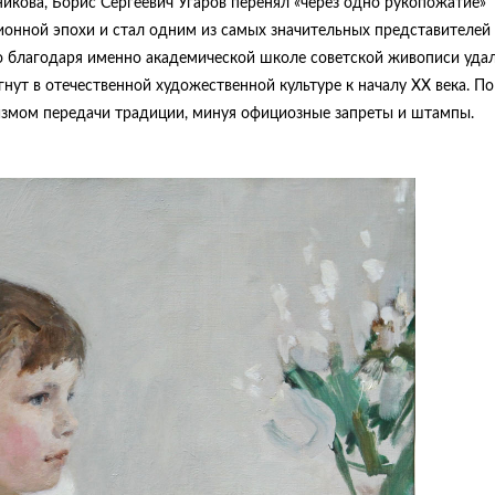
икова, Борис Сергеевич Угаров перенял «через одно рукопожатие»
онной эпохи и стал одним из самых значительных представителей
о благодаря именно академической школе советской живописи уда
нут в отечественной художественной культуре к началу ХХ века. По
измом передачи традиции, минуя официозные запреты и штампы.