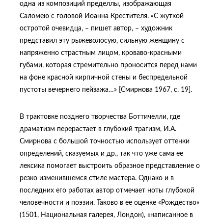
одна из композиций пределлы, изображающая
Саломею с головой Иоанна Крестителя. «С жуткой
остротой очевидца, – пишет автор, – художник
представил эту рыжеволосую, сильную женщину с
напряженно страстным лицом, кроваво-красными
губами, которая стремительно проносится перед нами
на фоне красной кирпичной стены и беспредельной
пустоты вечернего пейзажа…» [Смирнова 1967, с. 19].
В трактовке позднего творчества Боттичелли, где
драматизм перерастает в глубокий трагизм, И.А.
Смирнова с большой точностью использует оттенки
определений, сказуемых и др., так что уже сама ее
лексика помогает выстроить образное представление о
резко изменившемся стиле мастера. Однако и в
последних его работах автор отмечает ноты глубокой
человечности и поэзии. Таково в ее оценке «Рождество»
(1501, Национальная галерея, Лондон), «написанное в