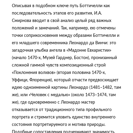
Описывая в подобном ключе путь Боттичелли как
последовательность этапов его развития, И.А.
Смирнова вводит в свой анализ целый ряд важных
положений и замечаний. Так, например, ею отмечены
точки соприкосновения между образами Боттичелли и
его младшего современника Леонардо да Винчи: это
загадочная улыбка ангела в «Мадонне Евхаристии»
(начало 1470-х, Музей Гарднер, Бостон), пронизанный
сложной гаммой чувств композиционный строй
«Поклонения волхвов» (вторая половина 1470-х,
Уффици, Флоренция), который отчасти предвосхищает
идею одноименной картины Леонардо (1481–1482, там
же), или «Человек с медалью» (около 1473–1474, там
же), где одновременно с Леонардо мастер
отказывается от традиционного типа профильного
портрета и стремится уловить единство внутреннего
состояния портретируемого и мотива природы.
Подобные сопоставления подчеркивают значимость