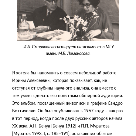
И.А. Смирнова ассистирует на экзаменах в МГУ
имени М.В. Ломоносова.
Я хотела бы напомнить о совсем небольшой работе
Ирины Алексеевны, которая показывает, как, не
отступая от глубины научного анализа, она вместе с
тем умеет сделать его понятным обширной аудитории.
Это альбом, посвященный живописи и графике Сандро
Боттичелли. Он был опубликован в 1967 году – как раз
в тот период, когда после двух русских авторов начала
XX века, А.Н. Бенуа [Бенуа 1912] и П.П. Муратова
[Муратов 1993, I, c. 185–191], оставивших об этом