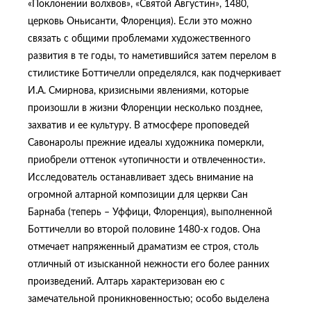
«Поклонении волхвов», «Святой Августин», 1480,
церковь Оньисанти, Флоренция). Если это можно
связать с общими проблемами художественного
развития в те годы, то наметившийся затем перелом в
стилистике Боттичелли определялся, как подчеркивает
И.А. Смирнова, кризисными явлениями, которые
произошли в жизни Флоренции несколько позднее,
захватив и ее культуру. В атмосфере проповедей
Савонаролы прежние идеалы художника померкли,
приобрели оттенок «утопичности и отвлеченности».
Исследователь останавливает здесь внимание на
огромной алтарной композиции для церкви Сан
Барнаба (теперь – Уффици, Флоренция), выполненной
Боттичелли во второй половине 1480-х годов. Она
отмечает напряженный драматизм ее строя, столь
отличный от изысканной нежности его более ранних
произведений. Алтарь характеризован ею с
замечательной проникновенностью; особо выделена