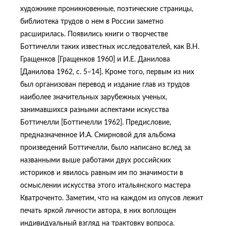
художнике проникновенные, поэтические страницы,
библиотека трудов о нем в России заметно
расширилась. Появились книги о творчестве
Боттичелли таких известных исследователей, как В.Н.
Гращенков [Гращенков 1960] и И.Е. Данилова
[Данилова 1962, с. 5–14]. Кроме того, первым из них
был организован перевод и издание глав из трудов
наиболее значительных зарубежных ученых,
занимавшихся разными аспектами искусства
Боттичелли [Боттичелли 1962]. Предисловие,
предназначенное И.А. Смирновой для альбома
произведений Боттичелли, было написано вслед за
названными выше работами двух российских
историков и явилось равным им по значимости в
осмыслении искусства этого итальянского мастера
Кватроченто. Заметим, что на каждом из опусов лежит
печать яркой личности автора, в них воплощен
индивидуальный взгляд на трактовку вопроса.