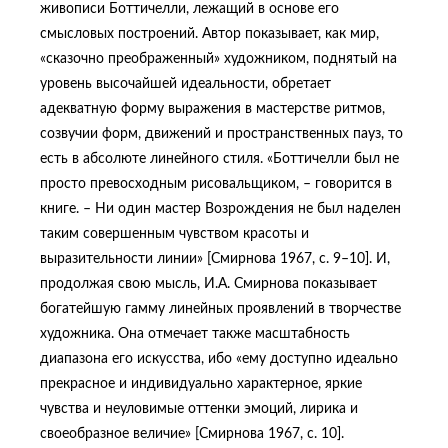
живописи Боттичелли, лежащий в основе его
смысловых построений. Автор показывает, как мир,
«сказочно преображенный» художником, поднятый на
уровень высочайшей идеальности, обретает
адекватную форму выражения в мастерстве ритмов,
созвучии форм, движений и пространственных пауз, то
есть в абсолюте линейного стиля. «Боттичелли был не
просто превосходным рисовальщиком, – говорится в
книге. – Ни один мастер Возрождения не был наделен
таким совершенным чувством красоты и
выразительности линии» [Смирнова 1967, с. 9–10]. И,
продолжая свою мысль, И.А. Смирнова показывает
богатейшую гамму линейных проявлений в творчестве
художника. Она отмечает также масштабность
диапазона его искусства, ибо «ему доступно идеально
прекрасное и индивидуально характерное, яркие
чувства и неуловимые оттенки эмоций, лирика и
своеобразное величие» [Смирнова 1967, с. 10].