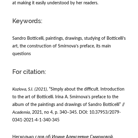
at making it easily understood by her readers.
Keywords:
Sandro Botticelli, paintings, drawings, studying of Botticelli’s
art, the construction of Smirnova’s preface, its main
questions
For citation:
Kozlova, S.I.
(2021),
“Simply about the difficult. Introduction
to the art of Botticelli. Irina A. Smirnova’s preface to the
album of the paintings and drawings of Sandro Botticelli” //
Academia
, 2021, no 4, p. 340–345. DOI: 10.37953/2079-
0341-2021-4-1-340‑345
Несколько слов об Ирине Алексеевне Смирновой,