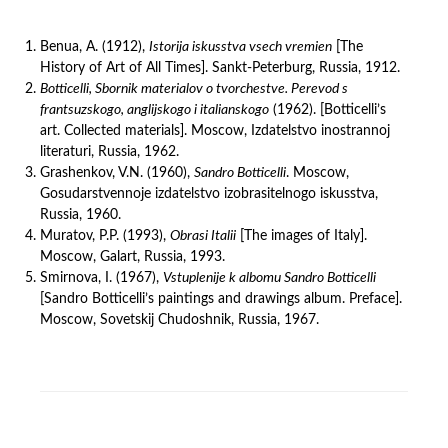
Benua, A. (1912),
Istorija iskusstva vsech vremien
[The
History of Art of All Times]. Sankt-Peterburg, Russia, 1912.
Botticelli, Sbornik materialov o tvorchestve. Perevod s
frantsuzskogo, anglijskogo i italianskogo
(1962). [Botticelli’s
art. Collected materials]. Moscow, Izdatelstvo inostrannoj
literaturi, Russia, 1962.
Grashenkov, V.N. (1960),
Sandro Botticelli
. Moscow,
Gosudarstvennoje izdatelstvo izobrasitelnogo iskusstva,
Russia, 1960.
Muratov, P.P. (1993),
Obrasi Italii
[The images of Italy].
Moscow, Galart, Russia, 1993.
Smirnova, I. (1967),
Vstuplenije k albomu Sandro Botticelli
[Sandro Botticelli’s paintings and drawings album. Preface].
Moscow, Sovetskij Chudoshnik, Russia, 1967.