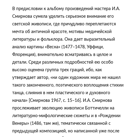
В предисловии к альбому произведений мастера И.А.
Смирнова сумела уделить серьезное внимание его
светской живописи, где причудливо переплетаются
мечта об античной красоте, мотивы медичейской
литературы и фольклора. Она дает выразительный
анализ картины «Весна» (1477–1478, Уффици,
Флоренция), внимательно всматриваясь в целое и
детали. Среди различных подробностей ею особо
высоко оценена группа трех граций, ибо, как
утверждает автор, «ни один художник мира не нашел
такого законченного, поэтического воплощения стихии
танца, слияния в нем пластического и духовного
начала» [Смирнова 1967, с. 15–16]. И.А. Смирнова
прослеживает эволюцию живописи Боттичелли на
литературно-мифологические сюжеты и в «Рождении
Венеры» (1486, там же), тематически связанной с
предыдущей композицией, но написанной уже после