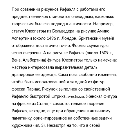
При сравнении рисунков Рафаэля с работами его
предшественников становится очевидным, насколько
творческим был его подход к античности. Например,
статуя Клеопатры из Бельведера на рисунке Амико
Аспертини (около 1496 г., Лондон, Британский музей)
отображена достаточно точно. Формы скульптуры
четко очерчены. А на рисунке Рафаэля (около 1509 г.,
Вена, Альбертина) фигура Клеопатры только намечена:
мастера интересовала выразительная деталь
драпировок ее одежды. Сама поза свободно изменена,
чтобы быть использованной для одной из фигур
фрески Парнас. Рисунок выполнен со свойственной
Рафаэлю быстротой штриха,
prestezza
. Женская фигура
на фреске из Станц – самостоятельное творение
Рафаэля, исходно, еще при обращении к античному
памятнику, ориентированное на собственные задачи
художника (ил. 3). Несмотря на то, что в своей