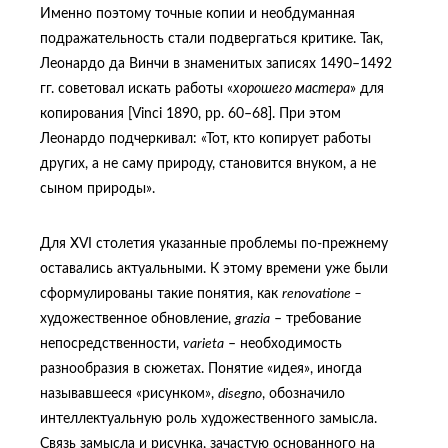
Именно поэтому точные копии и необдуманная
подражательность стали подвергаться критике. Так,
Леонардо да Винчи в знаменитых записях 1490–1492
гг. советовал искать работы «
хорошего мастера
» для
копирования [Vinci 1890, pp. 60–68]. При этом
Леонардо подчеркивал: «Тот, кто копирует работы
других, а не саму природу, становится внуком, а не
сыном природы».
Для XVI столетия указанные проблемы по-прежнему
оставались актуальными. К этому времени уже были
сформулированы такие понятия, как
renovatione
–
художественное обновление,
grazia
– требование
непосредственности,
varieta
– необходимость
разнообразия в сюжетах. Понятие «идея», иногда
называвшееся «рисунком»,
disegno
, обозначило
интеллектуальную роль художественного замысла.
Связь замысла и рисунка, зачастую основанного на