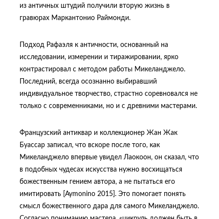
из античных штудий получили вторую жизнь в
гравюрах Маркантонио Раймонди.
Подход Рафаэля к античности, основанный на
исследовании, измерении и тиражировании, ярко
контрастировал с методом работы Микеланджело.
Последний, всегда осознанно выбиравший
индивидуальное творчество, страстно соревновался не
только с современниками, но и с древними мастерами.
Французский антиквар и коллекционер Жан Жак
Буассар записал, что вскоре после того, как
Микеланджело впервые увидел Лаокоон, он сказал, что
в подобных чудесах искусства нужно восхищаться
божественным гением автора, а не пытаться его
имитировать [Aymonino 2015]. Это помогает понять
смысл божественного дара для самого Микеланджело.
Согласно пониманию мастера, «цикруль должен быть в