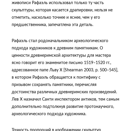
живописи Рафаэль использовал только ту часть
скульптуры, которая касается драпировки, нельзя не
отметить, насколько точнее и яснее, чем у его
предшественника, запечатлена эта деталь.
Рафаэль стал родоначальником археологического
подхода художников к древним памятникам. О
ценности древнеримской архитектуры для мастера
ясно говорит его знаменитое письмо 1519–1520 гг.,
адресованное папе Льву X [Shearman 2003, p. 500–545],
в котором Рафаэль обращается к понтифику с
призывом сохранять памятники, перечисляя
достоинства различных древнеримских произведений.
Лев X назначил Санти инспектором антиков, тем самым
дополнительно подтолкнув развитие протонаучного,
археологического подхода художника.
Точность пропорций в изображении скульптур