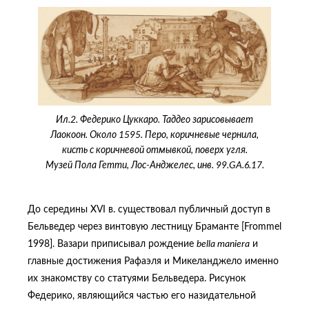
Ил.2. Федерико Цуккаро. Таддео зарисовывает
Лаокоон. Около 1595. Перо, коричневые чернила,
кисть с коричневой отмывкой, поверх угля.
Музей Пола Гетти, Лос-Анджелес, инв. 99.GA.6.17.
До середины XVI в. существовал публичный доступ в
Бельведер через винтовую лестницу Браманте [Frommel
1998]. Вазари приписывал рождение
bella
maniera
и
главные достижения Рафаэля и Микеланджело именно
их знакомству со статуями Бельведера. Рисунок
Федерико, являющийся частью его назидательной