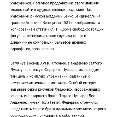
художников. Логичное продолжение этого явления
можно найти в художественных академиях. Так,
художники римской академии Баччо Бандинелли на
гравюре Агостино Венециано 1531 г. изображены за
копированием статуй (ил. 1). Кроме свободностоящих
фигур, источниками также служили ясные и
динамичные композиции рельефов древних
саркофагов, арок, колонн.
Заглянув в конец XVI в., а точнее, в академию святого
Луки, управляемую Федерико Цуккаро, мы находим
там целый комплекс упражнений, связанный с
изучением античных памятников. Особый интерес
вызывает серия рисунков Федерико, изображающих
юность его старшего брата, Таддео Цуккаро (Лос-
Анджелес, музей Пола Гетти). Федерико стремился
представить своего брата идеальным учеником, строго
соблюдающим принципы его собственной