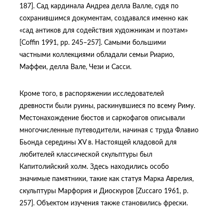
187]. Сад кардинала Андреа делла Валле, судя по
сохранившимся документам, создавался именно как
«сад антиков для содействия художникам и поэтам»
[Coffin 1991, pp. 245–257]. Самыми большими
частными коллекциями обладали семьи Риарио,
Маффеи, делла Вале, Чези и Сасси.
Кроме того, в распоряжении исследователей
древности были руины, раскинувшиеся по всему Риму.
Местонахождение бюстов и саркофагов описывали
многочисленные путеводители, начиная с труда Флавио
Бьонда середины XV в. Настоящей кладовой для
любителей классической скульптуры был
Капитолийский холм. Здесь находились особо
значимые памятники, такие как статуя Марка Аврелия,
скульптуры Марфория и Диоскуров [Zuccaro 1961, p.
257]. Объектом изучения также становились фрески.