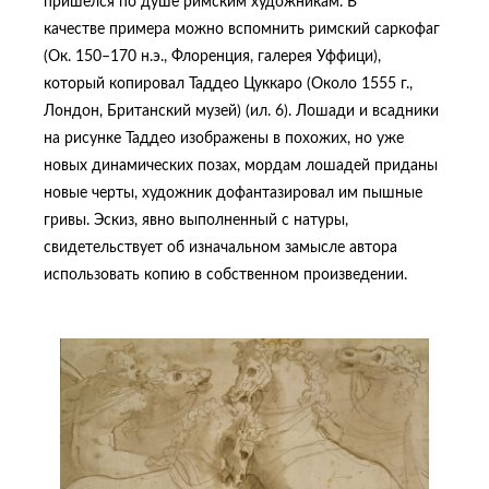
пришелся по душе римским художникам. В
качестве примера можно вспомнить римский саркофаг
(Ок. 150–170 н.э., Флоренция, галерея Уффици),
который копировал Таддео Цуккаро (Около 1555 г.,
Лондон, Британский музей) (ил. 6). Лошади и всадники
на рисунке Таддео изображены в похожих, но уже
новых динамических позах, мордам лошадей приданы
новые черты, художник дофантазировал им пышные
гривы. Эскиз, явно выполненный с натуры,
свидетельствует об изначальном замысле автора
использовать копию в собственном произведении.