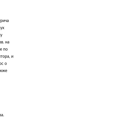
урича
вух
ку
в. на
е по
тора, и
ос о
акже
а.