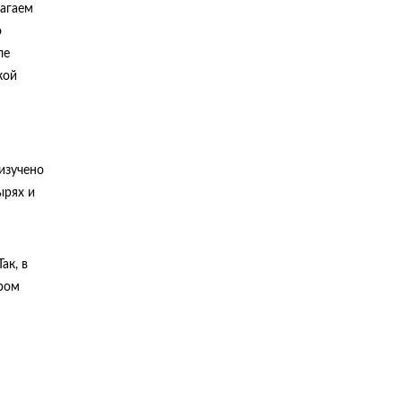
лагаем
о
ле
кой
изучено
ырях и
ак, в
ором