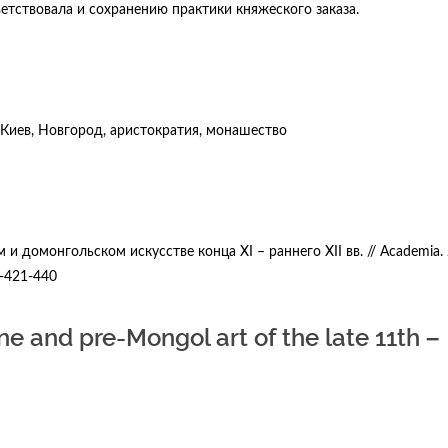
тветствовала и сохранению практики княжеского заказа.
 Киев, Новгород, аристократия, монашество
и домонгольском искусстве конца XI – раннего XII вв. // Academia. 
1-421-440
ne and pre-Mongol art of the late 11th –