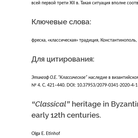
всей первой трети XII в. Такая ситуация вполне соо
Ключевые слова:
фреска, «классическая» традиция, Константинополь,
Для цитирования:
Этингоф О.Е. “Классическое”
наследие в византийском 
№ 4. С. 421­–440. DOI: 10.37953/2079-0341-2020-4-
“Classical”
heritage in Byzanti
early 12th centuries.
Olga E. Etinhof