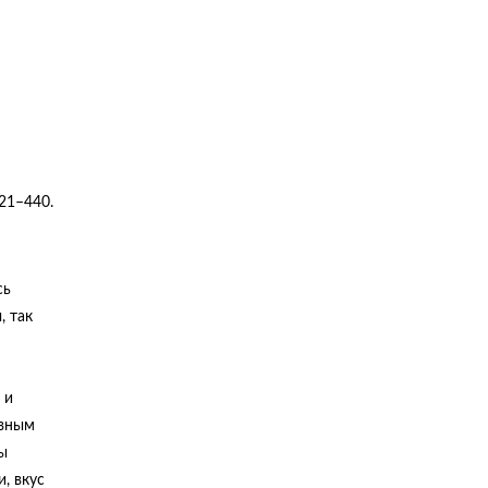
21­–440.
сь
, так
 и
авным
ы
, вкус