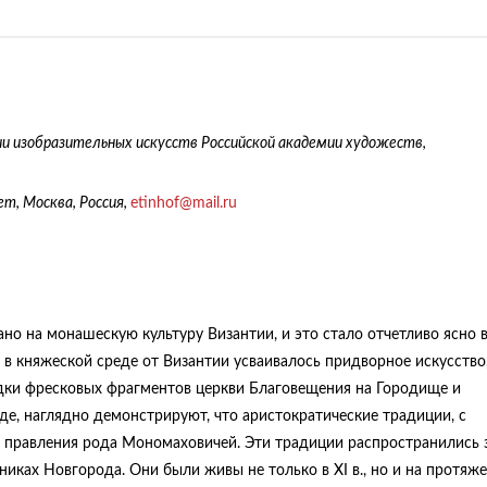
и изобразительных искусств Российской академии художеств,
т, Москва, Россия,
etinhof@mail.ru
о на монашескую культуру Византии, и это стало отчетливо ясно в 
 в княжеской среде от Византии усваивалось придворное искусство
дки фресковых фрагментов церкви Благовещения на Городище и
е, наглядно демонстрируют, что аристократические традиции, с
д правления рода Мономаховичей. Эти традиции распространились 
иках Новгорода. Они были живы не только в XI в., но и на протяж