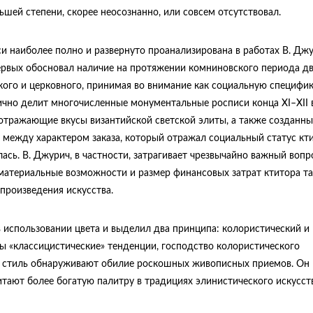
ньшей степени, скорее неосознанно, или совсем отсутствовал.
и наиболее полно и развернуто проанализирована в работах В. Дж
 первых обосновал наличие на протяжении комниновского периода д
кого и церковного, принимая во внимание как социальную специфи
тично делит многочисленные монументальные росписи конца XI–XII в
 отражающие вкусы византийской светской элиты, а также созданны
ь между характером заказа, который отражал социальный статус кти
сь. В. Джурич, в частности, затрагивает чрезвычайно важный вопр
 материальные возможности и размер финансовых затрат ктитора т
произведения искусства.
использовании цвета и выделил два принципа: колористический и
ы «классицистические» тенденции, господство колористического
а и стиль обнаруживают обилие роскошных живописных приемов. Он
итают более богатую палитру в традициях элинистического искусств