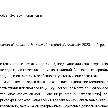
orod, aristocracy, monasticism
ian art of the late 11th – early 12th centuries”
,
Academia,
2020, no 4, pp. 4
онстантинополе, всегда и постоянно, подспудно или явно, сохраняли
наследованию греческих и римских традиций. В некоторые периоды
 традиции оказывались особенно актуальными, они сознательно
ним из таких периодов была эпоха правления династии Комнинов, в
ость стилистической эволюции, существенное место принадлежало
тели обозначают как «Комниновский ренессанс» [Kazhdan 1985]. Гл
аристократического направления, где заказчиками оказывались член
изведениях, заказчиками которых были церковные деятели и монахи