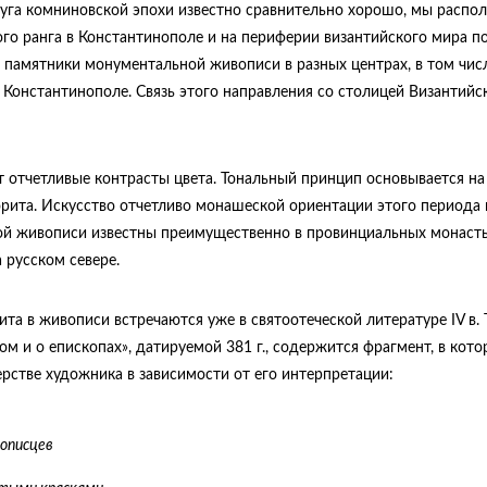
руга комниновской эпохи известно сравнительно хорошо, мы распо
ого ранга в Константинополе и на периферии византийского мира п
 памятники монументальной живописи в разных центрах, в том чис
Константинополе. Связь этого направления со столицей Византийс
т отчетливые контрасты цвета. Тональный принцип основывается на
орита. Искусство отчетливо монашеской ориентации этого периода 
й живописи известны преимущественно в провинциальных монаст
 русском севере.
а в живописи встречаются уже в святоотеческой литературе IV в. Т
ом и о епископах», датируемой 381 г., содержится фрагмент, в кот
ерстве художника в зависимости от его интерпретации:
описцев