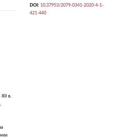
DOI:
10.37953/2079-0341-2020-4-1-
421-440
XII в.
,
за
ении