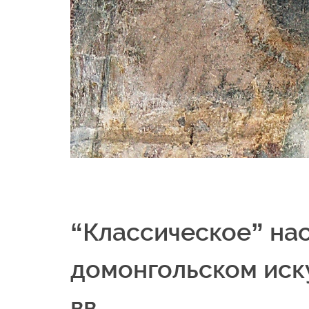
“Классическое” нас
домонгольском иску
вв.