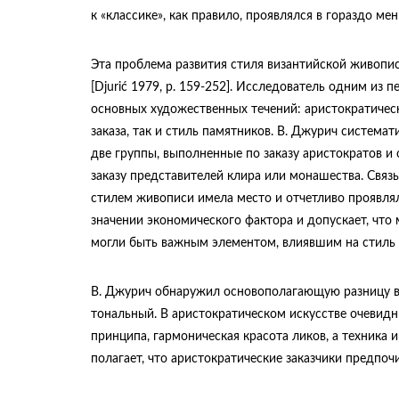
к «классике», как правило, проявлялся в гораздо ме
Эта проблема развития стиля византийской живопис
[Djurić 1979, p. 159-252]. Исследователь одним из
основных художественных течений: аристократичес
заказа, так и стиль памятников. В. Джурич система
две группы, выполненные по заказу аристократов и
заказу представителей клира или монашества. Связ
стилем живописи имела место и отчетливо проявляла
значении экономического фактора и допускает, что
могли быть важным элементом, влиявшим на стиль 
В. Джурич обнаружил основополагающую разницу в 
тональный. В аристократическом искусстве очевидн
принципа, гармоническая красота ликов, а техник
полагает, что аристократические заказчики предпоч