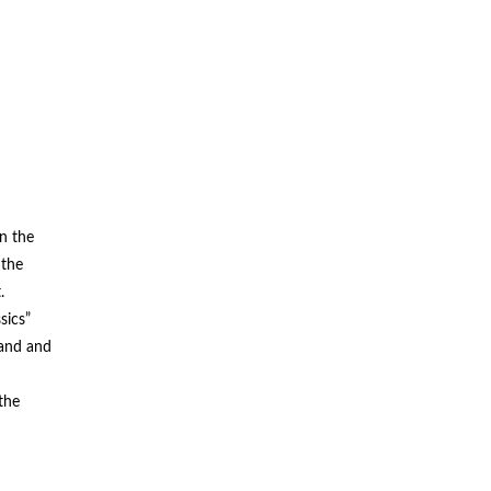
n the
 the
.
sics”
land and
the