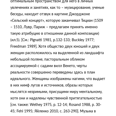
оптимальным пространством для него в личных
увлечениях и занятиях, как то – музицирование, ученые
беседы, находит отзвук в картине Джорджоне
«Сельский концерт», которую заканчивал Тициан (1509
– 1510, Лувр, Париж – предлагаем принять именно
такую атрибуцию в отношении данной композиции)
(ил.5). [См.: Pignatti 1981, p.132-133; Buckley 1977;
Freedman 1989]. Хотя общество двух юношей и двух
женщин расположилось на выделенной из ландшафта
небольшой поляне, пасторальным обликом
ассоциируемой с садами вилл Венето, черты
реальности совершенно переведены здесь в план
идеального. Женщины изображены нагими, что выдает
в них нимф лугов и источников, образы которых
мыслятся незримыми, присущими миру ментальному,
хотя они и наделены чувственной притягательностью
[см. также: Wethey 1975, p. 12-14; Rosand 1988, p. 30-
45; Fehl 1995; Яйленко 2010, с. 263-290]. Музыка в