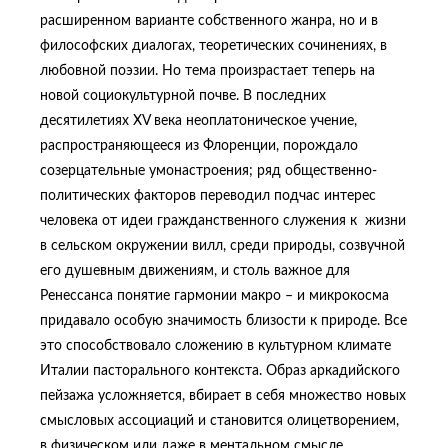
расширенном варианте собственного жанра, но и в
философских диалогах, теоретических сочинениях, в
любовной поэзии. Но тема произрастает теперь на
новой социокультурной почве. В последних
десятилетиях XV века неоплатоническое учение,
распространяющееся из Флоренции, порождало
созерцательные умонастроения; ряд общественно-
политических факторов переводил подчас интерес
человека от идеи гражданственного служения к жизни
в сельском окружении вилл, среди природы, созвучной
его душевным движениям, и столь важное для
Ренессанса понятие гармонии макро – и микрокосма
придавало особую значимость близости к природе. Все
это способствовало сложению в культурном климате
Италии пасторального контекста. Образ аркадийского
пейзажа усложняется, вбирает в себя множество новых
смысловых ассоциаций и становится олицетворением,
в физическом или даже в ментальном смысле,