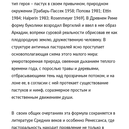
тип героя – пастух в своем привычном, природном
окружении [Грабарь-Пассек 1958; Попова 1981; Ettin
1984; Halperin 1983; Rosenmeyer 1969]. В Древнем Риме
форму буколики возродил Вергилий и ввел в нее образ
Аркадии, вопреки суровой реальности обрисовав ее как
плодородную землю, дружественную человеку. В
структуре античных пасторалей ясно проступает
основополагающая схема этого малого мира:
умиротворенная природа, овеянная дыханием теплого
времени года, с порослью травы и деревьями,
отбрасывающими тень над прозрачным потоком, и на
лоне ее, в согласии с ней протекает существование
пастухов и нимф, соразмерное простым и
естественным движениям души.
В своих общих очертаниях эта формула сохраняется в
литературе Средних веков и особенно Ренессанса, где
пасторальность находит проявление не только в