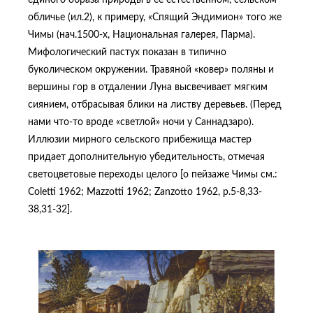
единого образа природы в ее естественном, сельском
обличье (ил.2), к примеру, «Спящий Эндимион» того же
Чимы (нач.1500-х, Национальная галерея, Парма).
Мифологический пастух показан в типично
буколическом окружении. Травяной «ковер» поляны и
вершины гор в отдалении Луна высвечивает мягким
сиянием, отбрасывая блики на листву деревьев. (Перед
нами что-то вроде «светлой» ночи у Саннадзаро).
Иллюзии мирного сельского прибежища мастер
придает дополнительную убедительность, отмечая
светоцветовые переходы целого [о пейзаже Чимы см.:
Coletti 1962; Mazzotti 1962; Zanzotto 1962, p.5-8,33-
38,31-32].