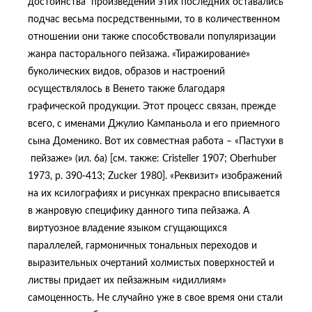
достоинства произведений этих последних оставались
подчас весьма посредственными, то в количественном
отношении они также способствовали популяризации
жанра пасторального пейзажа. «Тиражирование»
буколических видов, образов и настроений
осуществлялось в Венето также благодаря
графической продукции. Этот процесс связан, прежде
всего, с именами Джулио Кампаньола и его приемного
сына Доменико. Вот их совместная работа – «Пастухи в
пейзаже» (ил. 6а) [см. также: Сristeller 1907; Oberhuber
1973, p. 390-413; Zucker 1980]. «Реквизит» изображений
на их ксилографиях и рисунках прекрасно вписывается
в жанровую специфику данного типа пейзажа. А
виртуозное владение языком сгущающихся
параллелей, гармоничных тональных переходов и
выразительных очертаний холмистых поверхностей и
листвы придает их пейзажным «идиллиям»
самоценность. Не случайно уже в свое время они стали