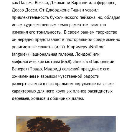
как Пальма Веккьо, Джованни Кариани или феррарец
Доссо Досси. От Джорджоне Тициан усвоил
привлекательность буколического пейзажа, но, обладая
иным художественным темпераментом, заметно
изменил его тональность. В своем раннем творчестве
он нередко представляет в пасторальной среде именно
религиозные сюжеты (ил.7). К примеру «Noli me
tangere» (Национальная галерея, Лондон) или
мифологические мотивы (ил.8). Здесь в «Поклонении
Венере» (Прадо, Мадрид) сельский праздник с его
оживлением и взрывом чувственной радости
развертывается в пасторальном окружение на языке
характерных для него крупных планов раскидистых
деревьев, холмов и обширных далей.