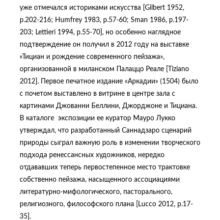
уже отмечался историками искусства [Gilbert 1952,
p.202-216; Humfrey 1983, p.57-60; Sman 1986, p.197-
203; Lettieri 1994, p.55-70], но особенно наглядное
подтверждение он получил в 2012 году на выставке
«Тициан и рождение современного пейзажа»,
организованной в миланском Палаццо Реале [Tiziano
2012]. Первое печатное издание «Аркадии» (1504) было
с почетом выставлено в витрине в центре зала с
картинами Джованни Беллини, Джорджоне и Тициана.
В каталоге экспозиции ее куратор Мауро Лукко
утверждал, что разработанный Саннадзаро сценарий
природы сыграл важную роль в изменении творческого
подхода ренессансных художников, нередко
отдававших теперь первостепенное место трактовке
собственно пейзажа, насыщенного ассоциациями
литературно-мифологического, пасторального,
религиозного, философского плана [Lucco 2012, p.17-
35].