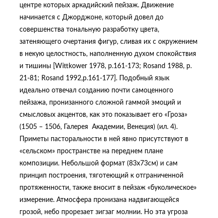
центре которых аркадийский пейзаж. Движение
начинается с Джорджоне, который довел до
совершенства тональную разработку цвета,
затеняющего очертания фигур, сливая их с окружением
в некую целостность, наполненную духом спокойствия
и тишины [Wittkower 1978, p.161-173; Rosand 1988, p.
21-81; Rosand 1992,p.161-177]. Подобный язык
идеально отвечал созданию почти самоценного
пейзажа, пронизанного сложной гаммой эмоций и
смысловых акцентов, как это показывает его «Гроза»
(1505 – 1506, Галерея Академии, Венеция) (ил. 4).
Приметы пасторальности в ней явно присутствуют в
«сельском» пространстве на переднем плане
композиции. Небольшой формат (83х73см) и сам
принцип построения, тяготеющий к отграниченной
протяженности, также вносит в пейзаж «буколическое»
измерение. Атмосфера пронизана надвигающейся
грозой, небо прорезает зигзаг молнии. Но эта угроза