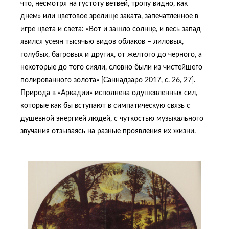
что, несмотря на густоту ветвей, тропу видно, как
днем» или цветовое зрелище заката, запечатленное в
игре цвета и света: «Вот и зашло солнце, и весь запад
явился усеян тысячью видов облаков – лиловых,
голубых, багровых и других, от желтого до черного, а
некоторые до того сияли, словно были из чистейшего
полированного золота» [Саннадзаро 2017, с. 26, 27].
Природа в «Аркадии» исполнена одушевленных сил,
которые как бы вступают в симпатическую связь с
душевной энергией людей, с чуткостью музыкального
звучания отзываясь на разные проявления их жизни.