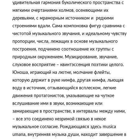
удивительная гармония буколического пространства с
мягкими очертаниями холмов, осеняющими их
деревьями, с мраморным источником и редкими
строениями вдали. Сама компоновка фигур сравнима с
чистотой музыкального звучания, и идеальному чувству
пропорции, числа, лежащих в основе музыкального
построения, подчинено соотношение их группы с
природным окружением. Музицирование, звучание,
слуховое восприятие – квинтэссенция поэтики целого.
Юноша, играющий на лютне, молчание флейты,
которую держит в руке нимфа, другая нимфа, льющая
воду в источник, отзывающийся всплеском, легкие
движения протагонистов, указывающие на чуткое
вслушивание ими в звуки, возникающие или
замирающие в пространстве, в интервалы между ними,
– все это соединено незримой связью в некое
музыкальное согласие. Рождающаяся здесь musica
umana, внутренняя музыка души, находит завершение в