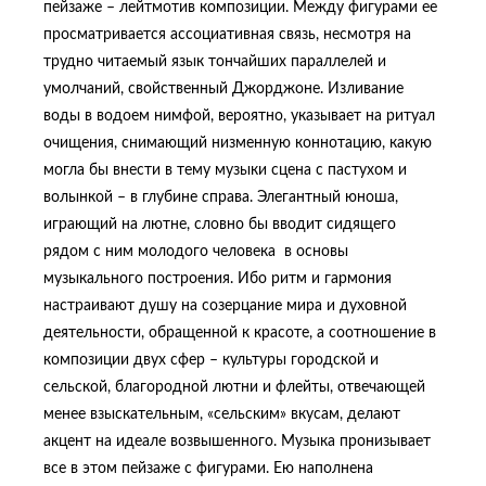
пейзаже – лейтмотив композиции. Между фигурами ее
просматривается ассоциативная связь, несмотря на
трудно читаемый язык тончайших параллелей и
умолчаний, свойственный Джорджоне. Изливание
воды в водоем нимфой, вероятно, указывает на ритуал
очищения, снимающий низменную коннотацию, какую
могла бы внести в тему музыки сцена с пастухом и
волынкой – в глубине справа. Элегантный юноша,
играющий на лютне, словно бы вводит сидящего
рядом с ним молодого человека в основы
музыкального построения. Ибо ритм и гармония
настраивают душу на созерцание мира и духовной
деятельности, обращенной к красоте, а соотношение в
композиции двух сфер – культуры городской и
сельской, благородной лютни и флейты, отвечающей
менее взыскательным, «сельским» вкусам, делают
акцент на идеале возвышенного. Музыка пронизывает
все в этом пейзаже с фигурами. Ею наполнена