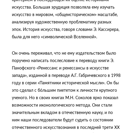
критерием в последующей их оценке историками
искусства. Большая эрудиция позволяла ему изучать
искусство в мировом, «общеисторическом» масштабе,
анализируя художественную проблематику разных
эпох. История искусства, говоря словами Э. Кассирера,
была для него «символической Вселенной».
Он очень переживал, что не ему издательством было
поручено написать послесловие к переводу книги Э.
Панофского «Ренессанс и ренессансы в искусстве
запада», изданной в переводе А.Г. Габричевского в 1998
году в серии «Памятники исторической мысли». Он бы
это сделал с бóльшим пиететом к личности крупного
ученого. Но в своих книгах М.Н. Соколов ярко показал
возможности иконологического метода. Они стали
значительным вкладом в отечественную науку, и по
ним наши последователи будут судить о состоянии
отечественного искусствознания в последней трети XX